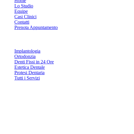
Home
Lo Studio
Equipe
Casi Clinici
Contatti
Prenota Appuntamento
Servizi
Implantologia
Ortodonzia
Denti Fissi in 24 Ore
Estetica Dentale
Protesi Dentaria
Tutti i Servizi
Contatti