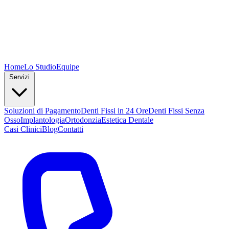
Home
Lo Studio
Equipe
Servizi
Soluzioni di Pagamento
Denti Fissi in 24 Ore
Denti Fissi Senza
Osso
Implantologia
Ortodonzia
Estetica Dentale
Casi Clinici
Blog
Contatti