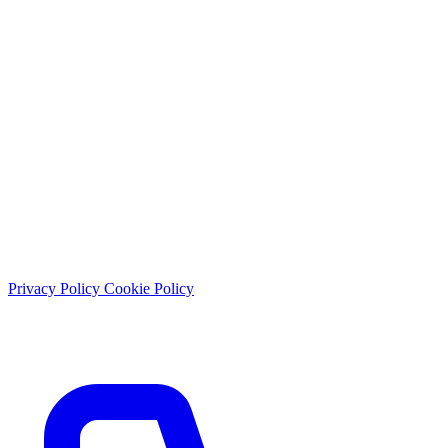
Lun - Sab: 9:00 - 21:30
Domenica: chiuso
© 2026 Studio Dentistico Sante Vassallo. Tutti i diritti riservati.
Privacy Policy
Cookie Policy
P.IVA: 01897430656