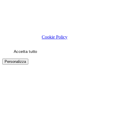
Rispettiamo la tua privacy
Usiamo cookie tecnici necessari al funzionamento del sito. Con il
tuo consenso, usiamo cookie di statistica e di marketing (es. video
YouTube) per migliorare la tua esperienza. Puoi scegliere quali
categorie autorizzare.
Cookie Policy
Accetta tutto
Solo necessari
Personalizza