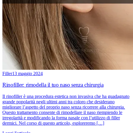
Filler
13 maggio 2024
Rinofiller: rimodella il tuo naso senza chirurgia
Il rinofiller è una procedura estetica non invasiva che ha guadagnato
grande popolarità negli ultimi anni tra coloro che desiderano
migliorare l’aspetto del proprio naso senza ricorrere alla chirurgia.
Questo trattamento consente di rimodellare il naso riempiendo le
irregolarità e modificando la forma nasale con l’utilizzo di filler
dermici. Nel corso di questo articolo, esploreremo […]