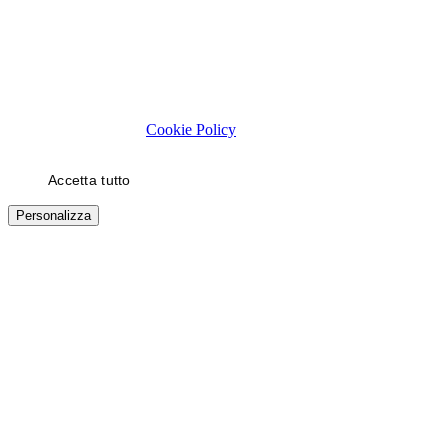
Rispettiamo la tua privacy
Usiamo cookie tecnici necessari al funzionamento del sito. Con il
tuo consenso, usiamo cookie di statistica e di marketing (es. video
YouTube) per migliorare la tua esperienza. Puoi scegliere quali
categorie autorizzare.
Cookie Policy
Accetta tutto
Solo necessari
Personalizza