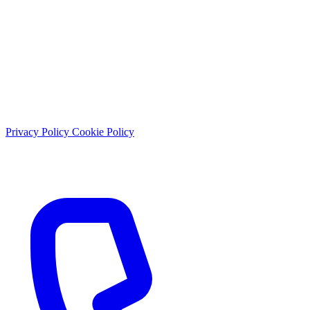
Lun - Sab: 9:00 - 21:30
Domenica: chiuso
© 2026 Studio Dentistico Sante Vassallo. Tutti i diritti riservati.
Privacy Policy
Cookie Policy
P.IVA: 01897430656