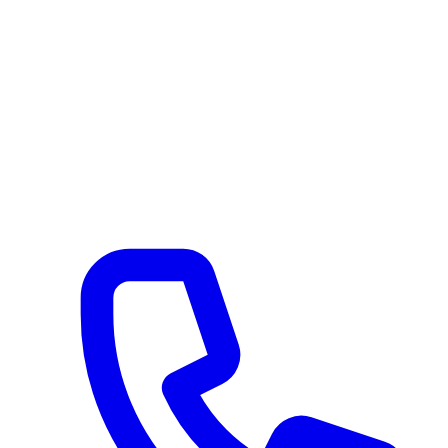
Via Serroni 115
Giffoni Sei Casali (SA) 84090