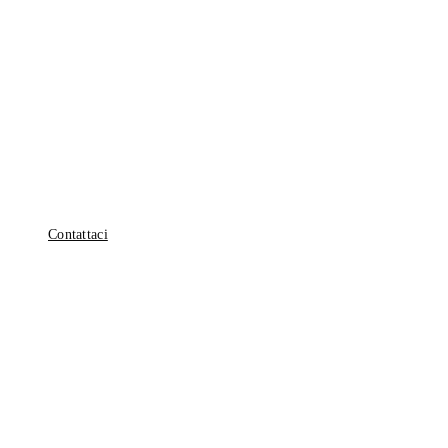
Hai una Domanda?
Non esitare a contattarci per qualsiasi dubbio sulla tua salute orale.
Contattaci