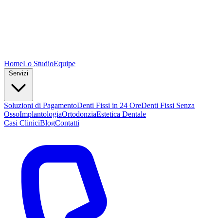
Home
Lo Studio
Equipe
Servizi
Soluzioni di Pagamento
Denti Fissi in 24 Ore
Denti Fissi Senza
Osso
Implantologia
Ortodonzia
Estetica Dentale
Casi Clinici
Blog
Contatti