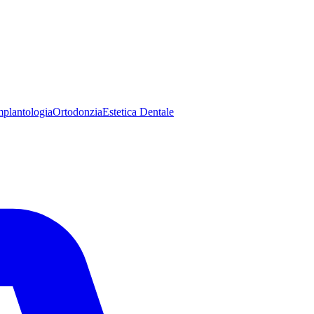
mplantologia
Ortodonzia
Estetica Dentale