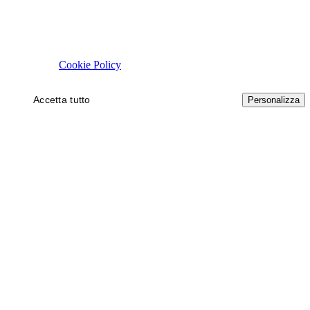
Rispettiamo la tua privacy
Usiamo cookie tecnici necessari al funzionamento del sito. Con il tuo 
autorizzare.
Cookie Policy
Accetta tutto
Solo necessari
Personalizza