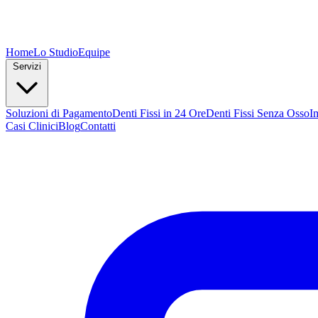
Home
Lo Studio
Equipe
Servizi
Soluzioni di Pagamento
Denti Fissi in 24 Ore
Denti Fissi Senza Osso
I
Casi Clinici
Blog
Contatti