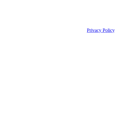
stirle. Per i dati personali fa riferimento alla
Privacy Policy
.
nze, raccogliere statistiche o veicolare contenuti di terze parti. Si