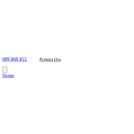
089 868 453
Prenota Ora
Home
/
Cookie Policy
Cookie Policy
Informativa sull'utilizzo dei cookie e tecnologie di tracciamento