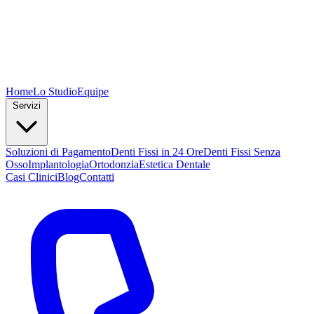
Home
Lo Studio
Equipe
Servizi
Soluzioni di Pagamento
Denti Fissi in 24 Ore
Denti Fissi Senza
Osso
Implantologia
Ortodonzia
Estetica Dentale
Casi Clinici
Blog
Contatti