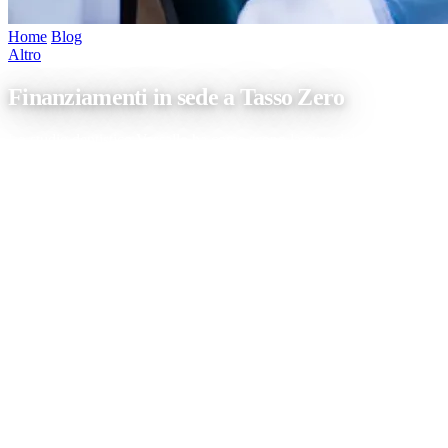
Home
/
Blog
/
Finanziamenti in sede a Tasso Zero
Altro
Finanziamenti in sede a Tasso Zero
Lo studio dentistico Vassallo ha come scopo la cura del paziente in
ambito odontoiatrico. Una cura attenta e scrupolosa che passa
attraverso l’utilizzo di protocolli di igiene e terapeutici
all’avanguardia. Ma c’è altro: sappiamo bene che le cure dentarie
possono incidere sul bilancio familiare comportando spesso sacrifici
o il dover perfino rinunciare alle terapie. Proprio […]