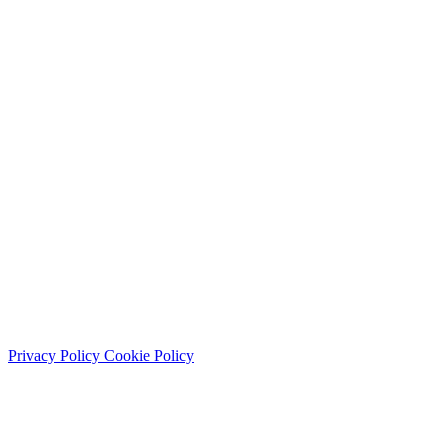
Lun - Sab: 9:00 - 21:30
Domenica: chiuso
© 2026 Studio Dentistico Sante Vassallo. Tutti i diritti riservati.
Privacy Policy
Cookie Policy
P.IVA: 01897430656