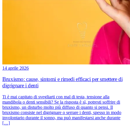
14 aprile 2026
Bruxismo: cause, sintomi e rimedi efficaci per smettere di
digrignare i denti
Ti è mai capitato di svegliarti con mal di testa, tensione alla
mandibola o denti sensibili? Se la risposta è sì, potresti soffrire di
bruxismo, un disturbo molto più diffuso di quanto si pensi. Il
bruxismo consiste nel digrignare o serrare i denti, spesso in modo
involontario durante il sonno, ma può manifestarsi anche durante
[…]