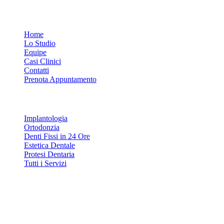
Link Rapidi
Home
Lo Studio
Equipe
Casi Clinici
Contatti
Prenota Appuntamento
Servizi
Implantologia
Ortodonzia
Denti Fissi in 24 Ore
Estetica Dentale
Protesi Dentaria
Tutti i Servizi
Contatti