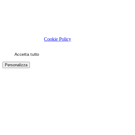
Rispettiamo la tua privacy
Usiamo cookie tecnici necessari al funzionamento del sito. Con il
tuo consenso, usiamo cookie di statistica e di marketing (es. video
YouTube) per migliorare la tua esperienza. Puoi scegliere quali
categorie autorizzare.
Cookie Policy
Accetta tutto
Solo necessari
Personalizza