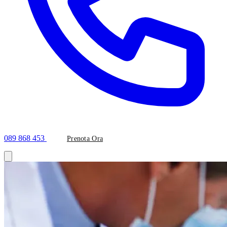
089 868 453
Prenota Ora