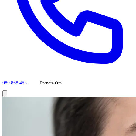
089 868 453
Prenota Ora