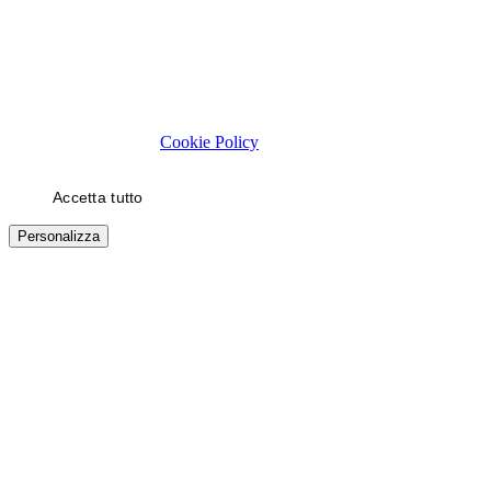
Rispettiamo la tua privacy
Usiamo cookie tecnici necessari al funzionamento del sito. Con il
tuo consenso, usiamo cookie di statistica e di marketing (es. video
YouTube) per migliorare la tua esperienza. Puoi scegliere quali
categorie autorizzare.
Cookie Policy
Accetta tutto
Solo necessari
Personalizza