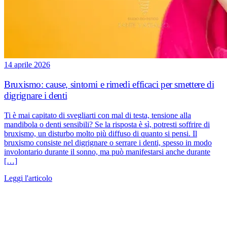
14 aprile 2026
Bruxismo: cause, sintomi e rimedi efficaci per smettere di
digrignare i denti
Ti è mai capitato di svegliarti con mal di testa, tensione alla
mandibola o denti sensibili? Se la risposta è sì, potresti soffrire di
bruxismo, un disturbo molto più diffuso di quanto si pensi. Il
bruxismo consiste nel digrignare o serrare i denti, spesso in modo
involontario durante il sonno, ma può manifestarsi anche durante
[…]
Leggi l'articolo