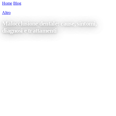
Home
/
Blog
/
Malocclusione dentale: cause, sintomi, diagnosi e
trattamenti
Altro
Malocclusione dentale: cause, sintomi,
diagnosi e trattamenti
Con occlusione si intende il modo in cui i denti superiori e inferiori
combaciano quando chiudiamo la bocca. In condizioni ideali,
l’arcata superiore si sovrappone leggermente a quella inferiore e le
cuspidi dei molari si incastrano negli spazi corrispondenti dei molari
opposti. Questa relazione aiuta a proteggere guance e labbra (con i
denti superiori) e […]