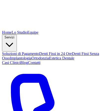
Home
Lo Studio
Equipe
Servizi
Soluzioni di Pagamento
Denti Fissi in 24 Ore
Denti Fissi Senza
Osso
Implantologia
Ortodonzia
Estetica Dentale
Casi Clinici
Blog
Contatti