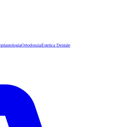
mplantologia
Ortodonzia
Estetica Dentale