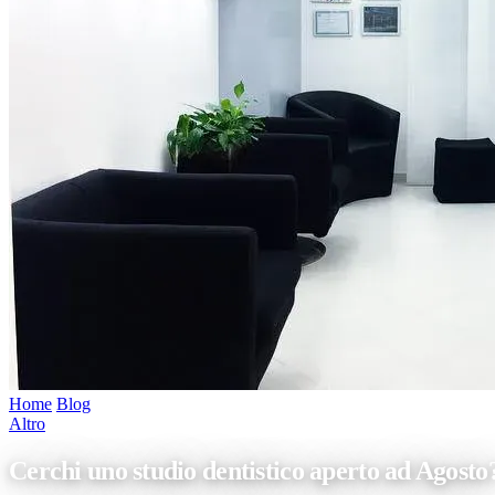
Home
/
Blog
/
Cerchi uno studio dentistico aperto ad Agosto?
Altro
Cerchi uno studio dentistico aperto ad Agosto