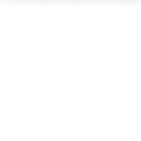
Il dentista va in ferie, ma i problemi ai denti, purtroppo, no! Da qui, l
sicurezza durante questo periodo in cui si vedono per lo più strade des