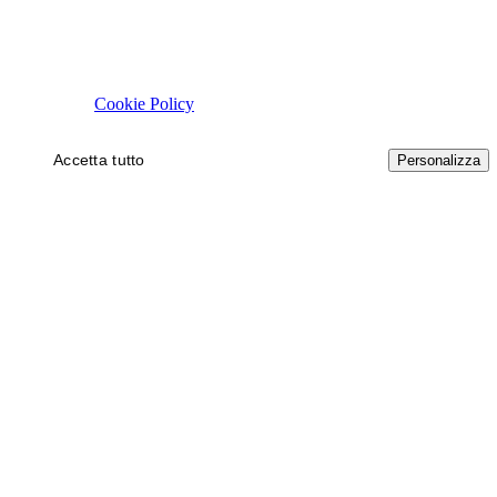
Rispettiamo la tua privacy
Usiamo cookie tecnici necessari al funzionamento del sito. Con il tuo 
autorizzare.
Cookie Policy
Accetta tutto
Solo necessari
Personalizza