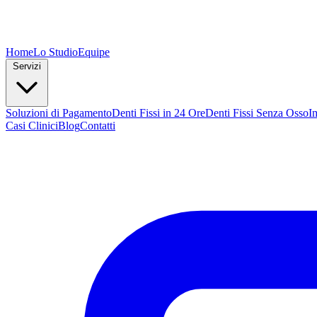
Home
Lo Studio
Equipe
Servizi
Soluzioni di Pagamento
Denti Fissi in 24 Ore
Denti Fissi Senza Osso
I
Casi Clinici
Blog
Contatti