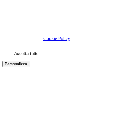
Rispettiamo la tua privacy
Usiamo cookie tecnici necessari al funzionamento del sito. Con il
tuo consenso, usiamo cookie di statistica e di marketing (es. video
YouTube) per migliorare la tua esperienza. Puoi scegliere quali
categorie autorizzare.
Cookie Policy
Accetta tutto
Solo necessari
Personalizza