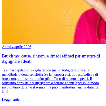
Altro
14 aprile 2026
Bruxismo: cause, sintomi e rimedi efficaci per smettere di
digrignare i denti
Ti è mai capitato di svegliarti con mal di testa, tensione alla
mandibola o denti sensibili? Se la risposta è sì, potresti soffrire di
bruxismo, un disturbo molto più diffuso di quanto si pensi. Il
bruxismo consiste nel digrignare o serrare i denti, spesso in modo
involontario durante il sonno, ma può manifestarsi anche durante
[…]
Leggi l'articolo