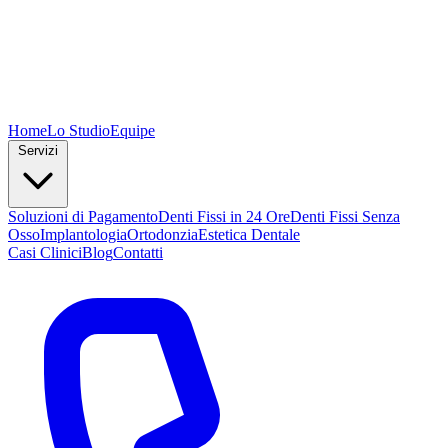
Home
Lo Studio
Equipe
Servizi
Soluzioni di Pagamento
Denti Fissi in 24 Ore
Denti Fissi Senza
Osso
Implantologia
Ortodonzia
Estetica Dentale
Casi Clinici
Blog
Contatti