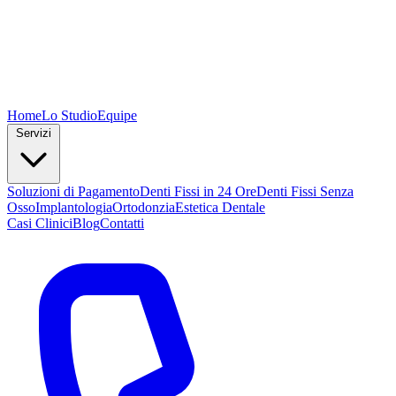
Home
Lo Studio
Equipe
Servizi
Soluzioni di Pagamento
Denti Fissi in 24 Ore
Denti Fissi Senza
Osso
Implantologia
Ortodonzia
Estetica Dentale
Casi Clinici
Blog
Contatti