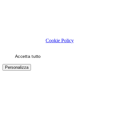
Rispettiamo la tua privacy
Usiamo cookie tecnici necessari al funzionamento del sito. Con il
tuo consenso, usiamo cookie di statistica e di marketing (es. video
YouTube) per migliorare la tua esperienza. Puoi scegliere quali
categorie autorizzare.
Cookie Policy
Accetta tutto
Solo necessari
Personalizza