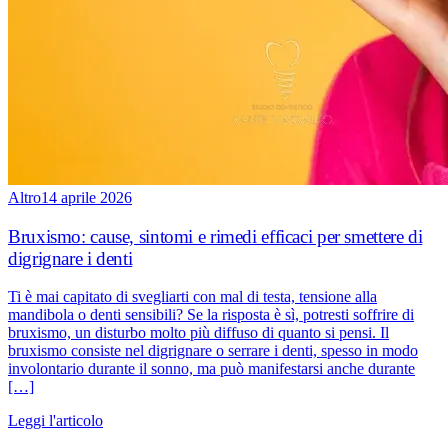
Altro
14 aprile 2026
Bruxismo: cause, sintomi e rimedi efficaci per smettere di
digrignare i denti
Ti è mai capitato di svegliarti con mal di testa, tensione alla
mandibola o denti sensibili? Se la risposta è sì, potresti soffrire di
bruxismo, un disturbo molto più diffuso di quanto si pensi. Il
bruxismo consiste nel digrignare o serrare i denti, spesso in modo
involontario durante il sonno, ma può manifestarsi anche durante
[…]
Leggi l'articolo