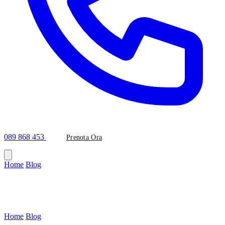
089 868 453
Prenota Ora
Home
/
Blog
/
#capsule-dentali
Tag
#capsule-dentali
Home
/
Blog
/
Tag: capsule-dentali