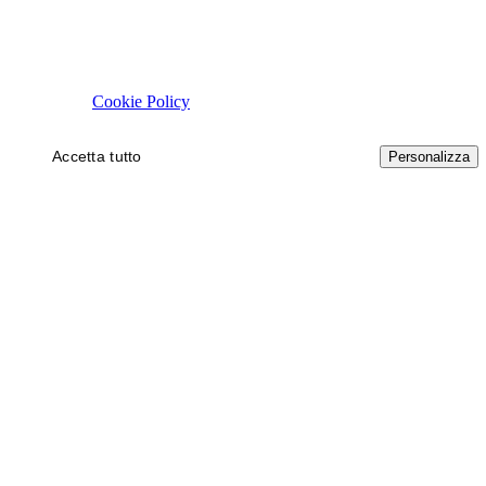
Rispettiamo la tua privacy
Usiamo cookie tecnici necessari al funzionamento del sito. Con il tuo 
autorizzare.
Cookie Policy
Accetta tutto
Solo necessari
Personalizza