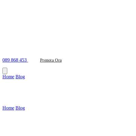
089 868 453
Prenota Ora
Home
/
Blog
/
#capsule-zirconio
Tag
#capsule-zirconio
Home
/
Blog
/
Tag: capsule-zirconio