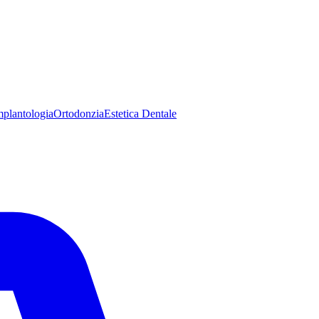
mplantologia
Ortodonzia
Estetica Dentale