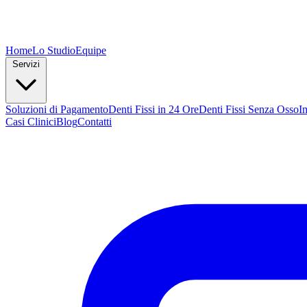
Home
Lo Studio
Equipe
Servizi
Soluzioni di Pagamento
Denti Fissi in 24 Ore
Denti Fissi Senza Osso
I
Casi Clinici
Blog
Contatti