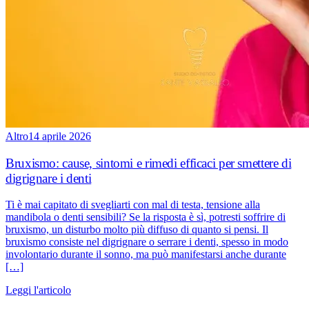
Altro
14 aprile 2026
Bruxismo: cause, sintomi e rimedi efficaci per smettere di
digrignare i denti
Ti è mai capitato di svegliarti con mal di testa, tensione alla
mandibola o denti sensibili? Se la risposta è sì, potresti soffrire di
bruxismo, un disturbo molto più diffuso di quanto si pensi. Il
bruxismo consiste nel digrignare o serrare i denti, spesso in modo
involontario durante il sonno, ma può manifestarsi anche durante
[…]
Leggi l'articolo