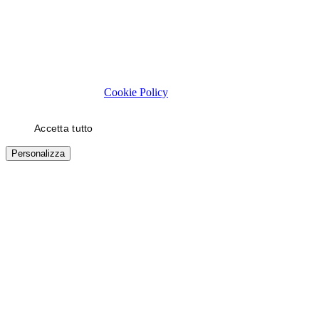
Rispettiamo la tua privacy
Usiamo cookie tecnici necessari al funzionamento del sito. Con il
tuo consenso, usiamo cookie di statistica e di marketing (es. video
YouTube) per migliorare la tua esperienza. Puoi scegliere quali
categorie autorizzare.
Cookie Policy
Accetta tutto
Solo necessari
Personalizza