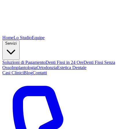
Home
Lo Studio
Equipe
Servizi
Soluzioni di Pagamento
Denti Fissi in 24 Ore
Denti Fissi Senza
Osso
Implantologia
Ortodonzia
Estetica Dentale
Casi Clinici
Blog
Contatti