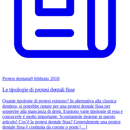
Protesi dentaria
9 febbraio 2018
Le tipologie di protesi dentali fisse
Quante tipologie di protesi esistono? In alternativa alla classica
dentiera, si potrebbe optare per una protesi dentale fissa per
sopperire alla mancanza di denti. Esistono varie tipologie di essa e
conoscerle è molto importante. Scopriamole insieme in questo
articolo! Cos’è la protesi dentale fissa? Generalmente una protesi
dentale fissa è costituita da corone o ponti […]