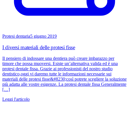
Protesi dentaria
5 giugno 2019
I diversi materiali delle protesi fisse
Il pensiero di indossare una dentiera può creare imbarazzo per
timore che possa muoversi. Esiste un’alternativa valida ed è una
protesi dentale fissa. Grazie ai professionisti del nostro studio
dentistico,oggi vi daremo tutte le informazioni necessarie sui
materiali delle protesi fisse&#8230;così potrete scegliere la soluzione
più adatta alle vostre esigenze. La protesi dentale fissa Generalmente
[…]
Leggi l'articolo