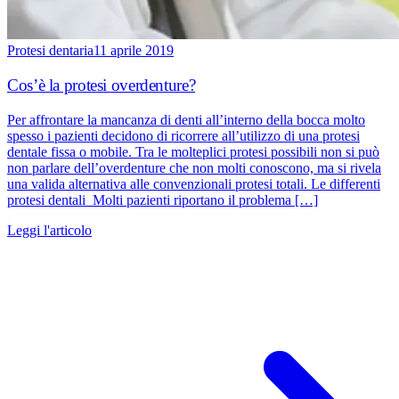
Protesi dentaria
11 aprile 2019
Cos’è la protesi overdenture?
Per affrontare la mancanza di denti all’interno della bocca molto
spesso i pazienti decidono di ricorrere all’utilizzo di una protesi
dentale fissa o mobile. Tra le molteplici protesi possibili non si può
non parlare dell’overdenture che non molti conoscono, ma si rivela
una valida alternativa alle convenzionali protesi totali. Le differenti
protesi dentali Molti pazienti riportano il problema […]
Leggi l'articolo