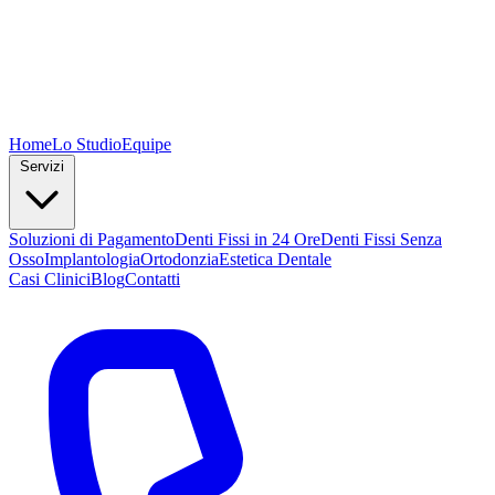
Home
Lo Studio
Equipe
Servizi
Soluzioni di Pagamento
Denti Fissi in 24 Ore
Denti Fissi Senza
Osso
Implantologia
Ortodonzia
Estetica Dentale
Casi Clinici
Blog
Contatti