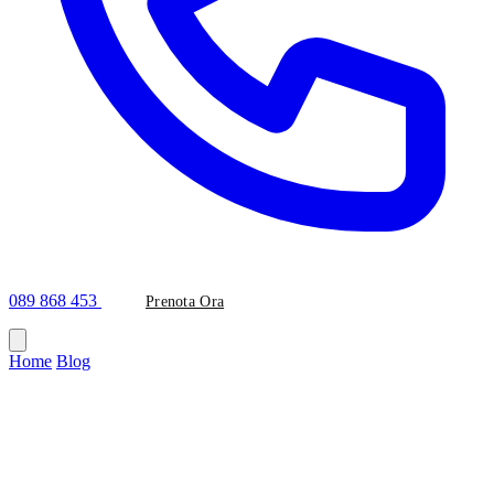
089 868 453
Prenota Ora
Home
/
Blog
/
Protesi dentaria
Categoria
Protesi dentaria
<img class="aligncenter size-full wp-image-8446"