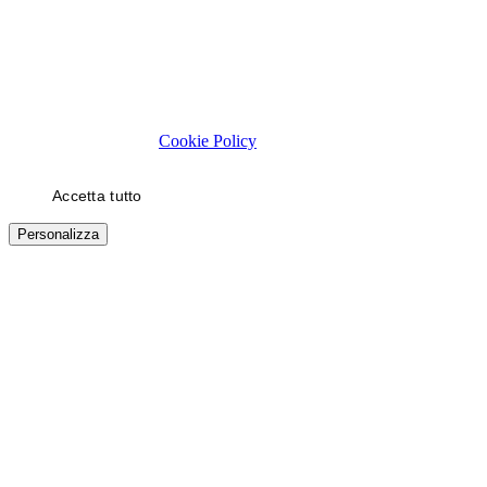
Rispettiamo la tua privacy
Usiamo cookie tecnici necessari al funzionamento del sito. Con il
tuo consenso, usiamo cookie di statistica e di marketing (es. video
YouTube) per migliorare la tua esperienza. Puoi scegliere quali
categorie autorizzare.
Cookie Policy
Accetta tutto
Solo necessari
Personalizza