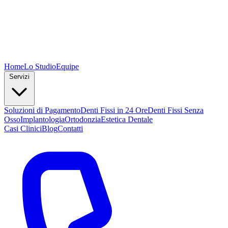
Home
Lo Studio
Equipe
Servizi
Soluzioni di Pagamento
Denti Fissi in 24 Ore
Denti Fissi Senza
Osso
Implantologia
Ortodonzia
Estetica Dentale
Casi Clinici
Blog
Contatti