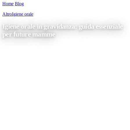
Home
/
Blog
/
Igiene orale in gravidanza: guida essenziale per future
mamme
Altro
Igiene orale
Igiene orale in gravidanza: guida essenziale
per future mamme
La gravidanza è un periodo di grandi cambiamenti per il corpo di
una donna, e la salute orale non fa eccezione. Mantenere una
corretta igiene orale durante la gravidanza è fondamentale non solo
per il benessere della futura mamma, ma anche per quello del
nascituro. In questo articolo, esploreremo l’importanza dell’igiene
orale in gravidanza e […]