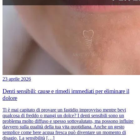
23 aprile 2026
Denti sensibili: cause e rimedi immediati per eliminare il
dolore
Ti è mai capitato di provare un fastidio improvviso mentre bevi
qualcosa di freddo o mangi un dolce? I denti sensibili sono un
problema molto diffuso e spesso sottovalutato, ma possono influire
davvero sulla qualità della tua vita quotidiana. Anche un gesto
semplice come bere acqua fresca può diventare un momento di
disagio. La sensibilità […]