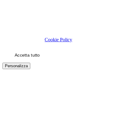
Rispettiamo la tua privacy
Usiamo cookie tecnici necessari al funzionamento del sito. Con il
tuo consenso, usiamo cookie di statistica e di marketing (es. video
YouTube) per migliorare la tua esperienza. Puoi scegliere quali
categorie autorizzare.
Cookie Policy
Accetta tutto
Solo necessari
Personalizza