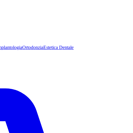
mplantologia
Ortodonzia
Estetica Dentale