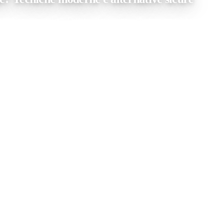
so? Non scoraggiarti. Questa affermazione, che fino a qualche anno fa p
antologiche ha aperto nuove possibilità anche per i pazienti con grave 