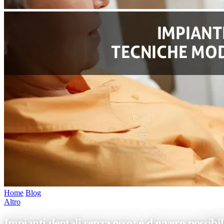
Home
/
Blog
/
Impianti dentali senza osso: è davvero possibile? Tecnich
Altro
Impianti dentali senza osso: è davvero possibi