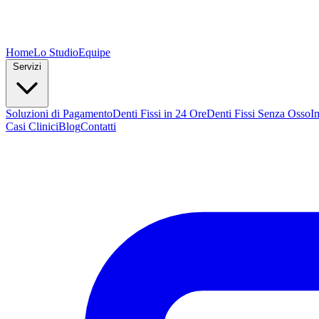
Home
Lo Studio
Equipe
Servizi
Soluzioni di Pagamento
Denti Fissi in 24 Ore
Denti Fissi Senza Osso
I
Casi Clinici
Blog
Contatti