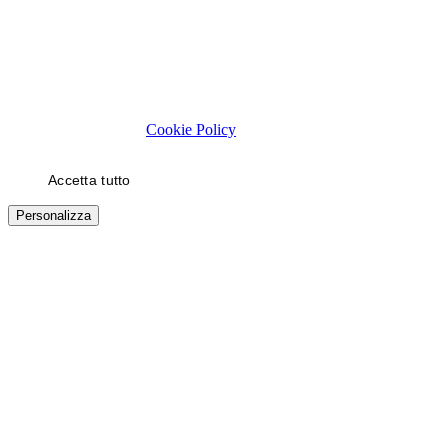
Rispettiamo la tua privacy
Usiamo cookie tecnici necessari al funzionamento del sito. Con il
tuo consenso, usiamo cookie di statistica e di marketing (es. video
YouTube) per migliorare la tua esperienza. Puoi scegliere quali
categorie autorizzare.
Cookie Policy
Accetta tutto
Solo necessari
Personalizza