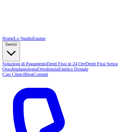
Home
Lo Studio
Equipe
Servizi
Soluzioni di Pagamento
Denti Fissi in 24 Ore
Denti Fissi Senza
Osso
Implantologia
Ortodonzia
Estetica Dentale
Casi Clinici
Blog
Contatti