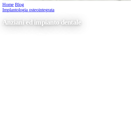
Home
/
Blog
/
Anziani ed impianto dentale
Implantologia osteointegrata
Anziani ed impianto dentale
È consigliato o no? Per gli anziani, spesso, l’avanzare dell’età è
sinonimo di perdita dei denti parziale o totale. Ma chi l’ha detto che
solo a causa dell’età bisogna rinunciare ad un sorriso perfetto? Le
nuove tecnologie in campo odontoiatrico aiutano a risolvere i
problemi più vari, tra cui la perdita dei denti. In quali casi è […]