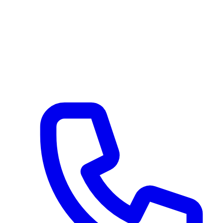
Via Serroni 115
Giffoni Sei Casali (SA) 84090