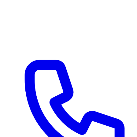
Via Serroni 115
Giffoni Sei Casali (SA) 84090