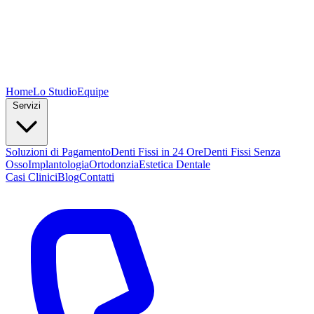
Home
Lo Studio
Equipe
Servizi
Soluzioni di Pagamento
Denti Fissi in 24 Ore
Denti Fissi Senza
Osso
Implantologia
Ortodonzia
Estetica Dentale
Casi Clinici
Blog
Contatti