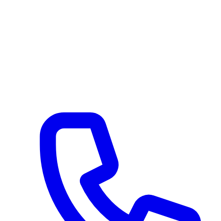
Via Serroni 115
Giffoni Sei Casali (SA) 84090