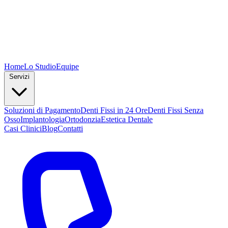
Home
Lo Studio
Equipe
Servizi
Soluzioni di Pagamento
Denti Fissi in 24 Ore
Denti Fissi Senza
Osso
Implantologia
Ortodonzia
Estetica Dentale
Casi Clinici
Blog
Contatti