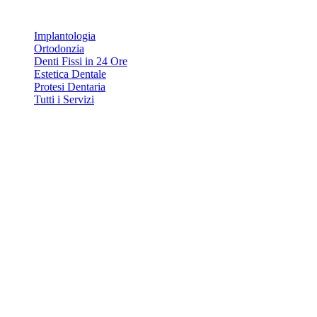
Servizi
Implantologia
Ortodonzia
Denti Fissi in 24 Ore
Estetica Dentale
Protesi Dentaria
Tutti i Servizi
Contatti