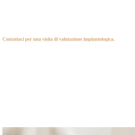
questo è possibile, grazie a trattamenti sempre più sicuri, rapidi e
personalizzati.
Presso lo
Studio Dentistico Sante Vassallo
eseguiamo impianti
dentali con protocolli all’avanguardia e materiali di alta qualità,
studiati su misura per ogni paziente. Il tuo nuovo sorriso ti aspetta.
Contattaci per una visita di valutazione implantologica.
Insieme
costruiremo il percorso ideale per la tua salute orale.
Tutti gli articoli
Continua a leggere
Articoli correlati