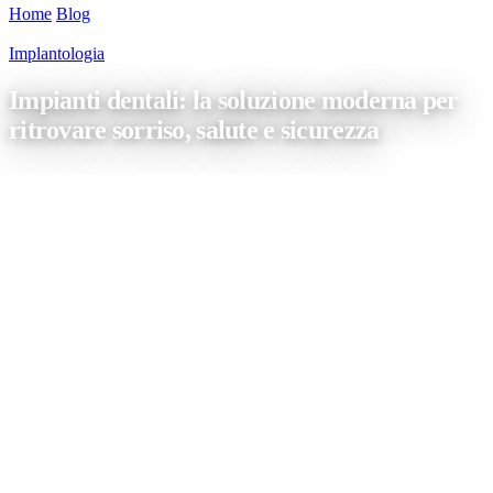
Home
/
Blog
/
Impianti dentali: la soluzione moderna per ritrovare
sorriso, salute e sicurezza
Implantologia
Impianti dentali: la soluzione moderna per
ritrovare sorriso, salute e sicurezza
Perdere uno o più denti può essere un evento traumatico, sia dal
punto di vista estetico che funzionale. Che si tratti di un dente
anteriore, ben visibile quando si sorride, o di un molare
fondamentale per masticare, l’impatto sulla qualità della vita è
evidente. Parlare con disinvoltura, mangiare i propri cibi preferiti,
sorridere senza imbarazzo […]