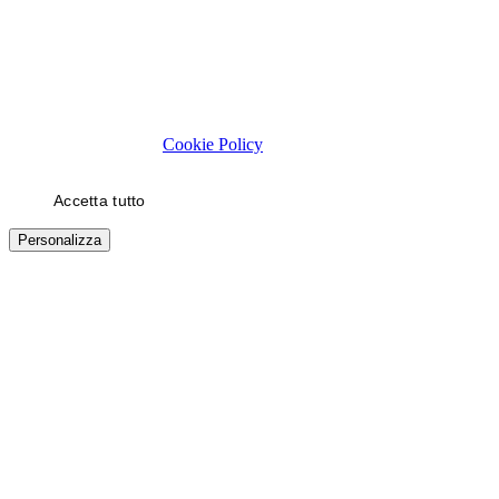
Rispettiamo la tua privacy
Usiamo cookie tecnici necessari al funzionamento del sito. Con il
tuo consenso, usiamo cookie di statistica e di marketing (es. video
YouTube) per migliorare la tua esperienza. Puoi scegliere quali
categorie autorizzare.
Cookie Policy
Accetta tutto
Solo necessari
Personalizza