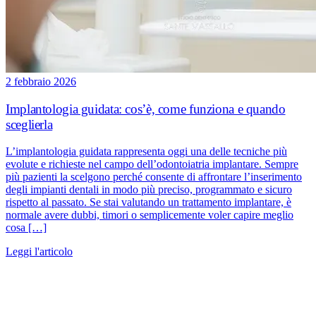
2 febbraio 2026
Implantologia guidata: cos’è, come funziona e quando
sceglierla
L’implantologia guidata rappresenta oggi una delle tecniche più
evolute e richieste nel campo dell’odontoiatria implantare. Sempre
più pazienti la scelgono perché consente di affrontare l’inserimento
degli impianti dentali in modo più preciso, programmato e sicuro
rispetto al passato. Se stai valutando un trattamento implantare, è
normale avere dubbi, timori o semplicemente voler capire meglio
cosa […]
Leggi l'articolo