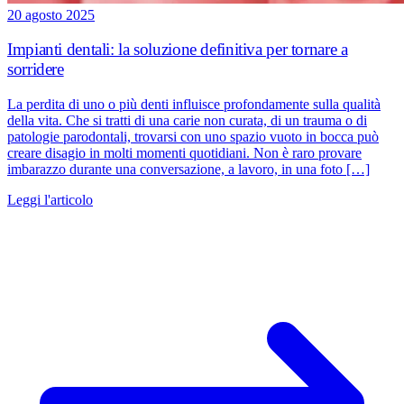
20 agosto 2025
Impianti dentali: la soluzione definitiva per tornare a
sorridere
La perdita di uno o più denti influisce profondamente sulla qualità
della vita. Che si tratti di una carie non curata, di un trauma o di
patologie parodontali, trovarsi con uno spazio vuoto in bocca può
creare disagio in molti momenti quotidiani. Non è raro provare
imbarazzo durante una conversazione, a lavoro, in una foto […]
Leggi l'articolo