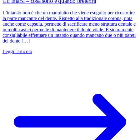
Gli intarsi – cosa sono e quando preferirli
L’intarsio non è che un manufatto che viene eseguito per ricostruire
la parte mancante del dente. Rispetto alla tradizionale corona, nota
anche come capsula, permette di sacrificare meno struttura dentale e
in molti casi ci permette di mantenere il dente vitale. È sicuramente
consigliabile effettuare un intarsio quando mancano due o più pareti
del dente […]
Leggi l'articolo