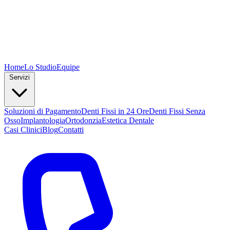
Home
Lo Studio
Equipe
Servizi
Soluzioni di Pagamento
Denti Fissi in 24 Ore
Denti Fissi Senza
Osso
Implantologia
Ortodonzia
Estetica Dentale
Casi Clinici
Blog
Contatti