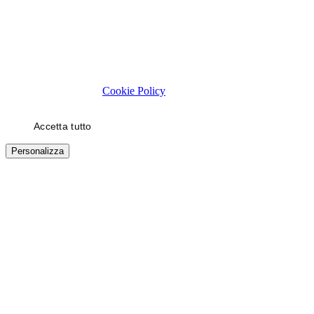
Rispettiamo la tua privacy
Usiamo cookie tecnici necessari al funzionamento del sito. Con il
tuo consenso, usiamo cookie di statistica e di marketing (es. video
YouTube) per migliorare la tua esperienza. Puoi scegliere quali
categorie autorizzare.
Cookie Policy
Accetta tutto
Solo necessari
Personalizza