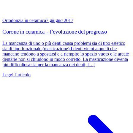
Ortodonzia in ceramica
7 giugno 2017
Corone in ceramica – l’evoluzione del progresso
La mancanza di uno o più denti causa problemi sia di tipo estetico
sia di tipo funzionale (masticazione) I denti vicini a quelli che
mancano tendono a spostarsi e a riempire lo spazio vuoto e le arcate
dentarie non si chiudono in modo corretto. La masticazione diventa
più difficoltosa sia per la mancanza dei denti, […]
Leggi l'articolo