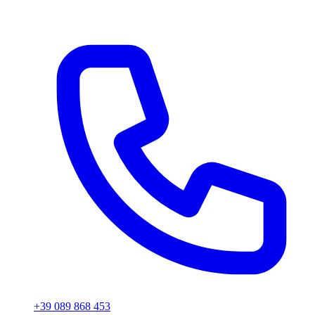
Via Serroni 115
Giffoni Sei Casali (SA) 84090
+39 089 868 453