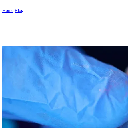
esigenza estetiche .
Home
/
Blog
/
Categoria: Ortodonzia invisibile