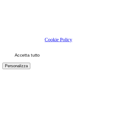
Rispettiamo la tua privacy
Usiamo cookie tecnici necessari al funzionamento del sito. Con il
tuo consenso, usiamo cookie di statistica e di marketing (es. video
YouTube) per migliorare la tua esperienza. Puoi scegliere quali
categorie autorizzare.
Cookie Policy
Accetta tutto
Solo necessari
Personalizza