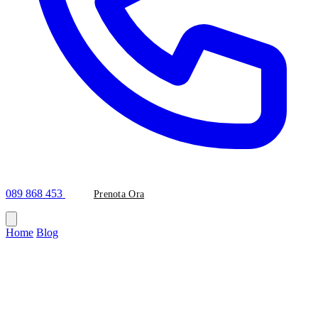
089 868 453
Prenota Ora
Home
/
Blog
/
Ortodonzia invisibile
Categoria
Ortodonzia invisibile
<img class="aligncenter size-full wp-image-8779"