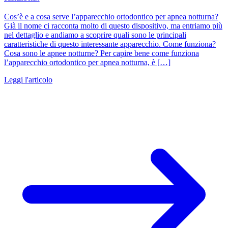
Cos’è e a cosa serve l’apparecchio ortodontico per apnea notturna?
Già il nome ci racconta molto di questo dispositivo, ma entriamo più
nel dettaglio e andiamo a scoprire quali sono le principali
caratteristiche di questo interessante apparecchio. Come funziona?
Cosa sono le apnee notturne? Per capire bene come funziona
l’apparecchio ortodontico per apnea notturna, è […]
Leggi l'articolo