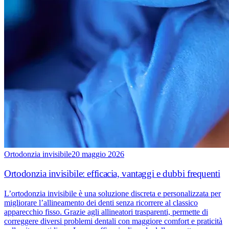
Ortodonzia invisibile
20 maggio 2026
Ortodonzia invisibile: efficacia, vantaggi e dubbi frequenti
L’ortodonzia invisibile è una soluzione discreta e personalizzata per
migliorare l’allineamento dei denti senza ricorrere al classico
apparecchio fisso. Grazie agli allineatori trasparenti, permette di
correggere diversi problemi dentali con maggiore comfort e praticità