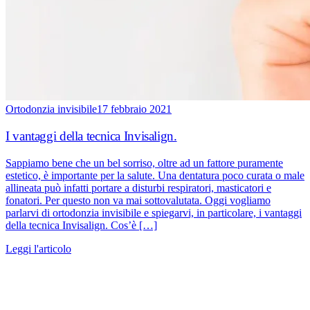
Ortodonzia invisibile
17 febbraio 2021
I vantaggi della tecnica Invisalign.
Sappiamo bene che un bel sorriso, oltre ad un fattore puramente
estetico, è importante per la salute. Una dentatura poco curata o male
allineata può infatti portare a disturbi respiratori, masticatori e
fonatori. Per questo non va mai sottovalutata. Oggi vogliamo
parlarvi di ortodonzia invisibile e spiegarvi, in particolare, i vantaggi
della tecnica Invisalign. Cos’è […]
Leggi l'articolo