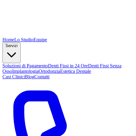
Home
Lo Studio
Equipe
Servizi
Soluzioni di Pagamento
Denti Fissi in 24 Ore
Denti Fissi Senza
Osso
Implantologia
Ortodonzia
Estetica Dentale
Casi Clinici
Blog
Contatti