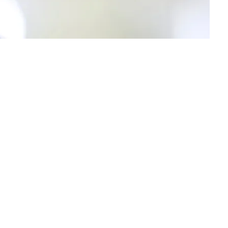
essere considerata una valida terapia di allineamento. Eppure, chi
ettivo di oggi, è proprio quello di illustrarvi […]