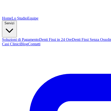
Home
Lo Studio
Equipe
Servizi
Soluzioni di Pagamento
Denti Fissi in 24 Ore
Denti Fissi Senza Osso
I
Casi Clinici
Blog
Contatti