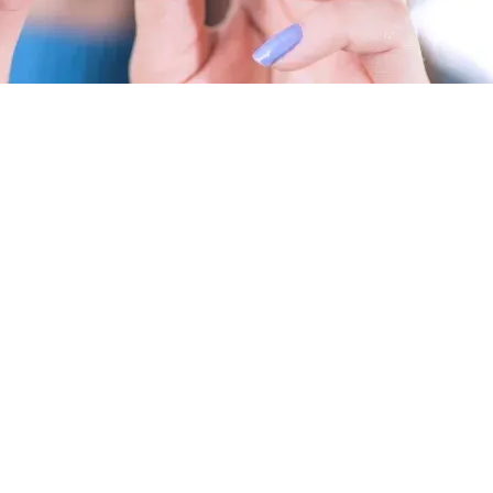
stante la comprovata efficacia, incontra ancora qualche riluttanza nell’
ate all’estetica e alla funzionalità del sorriso. Ecco perché il nostro obi