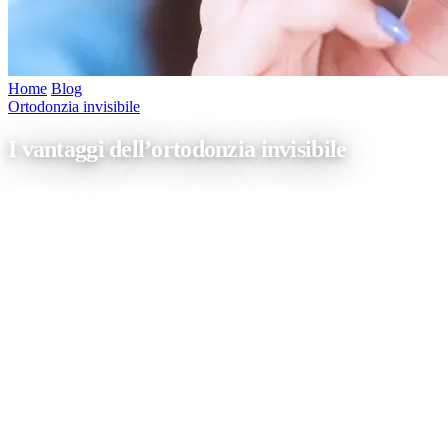
Home
/
Blog
/
I vantaggi dell’ortodonzia invisibile
Ortodonzia invisibile
I vantaggi dell’ortodonzia invisibile
L’ortodonzia invisibile è una tecnica innovativa in ortodonzia ma, nono
conosce in dettaglio i vantaggi la sceglie per risolvere problematiche leg