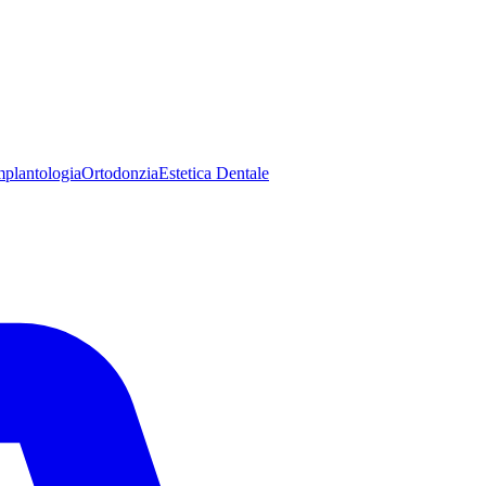
mplantologia
Ortodonzia
Estetica Dentale