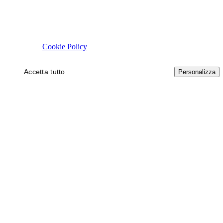
Rispettiamo la tua privacy
Usiamo cookie tecnici necessari al funzionamento del sito. Con il tuo 
autorizzare.
Cookie Policy
Accetta tutto
Solo necessari
Personalizza