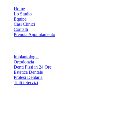
Home
Lo Studio
Equipe
Casi Clinici
Contatti
Prenota Appuntamento
Servizi
Implantologia
Ortodonzia
Denti Fissi in 24 Ore
Estetica Dentale
Protesi Dentaria
Tutti i Servizi
Contatti