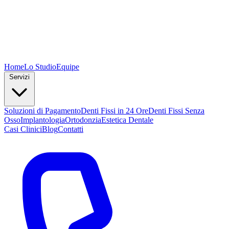
Home
Lo Studio
Equipe
Servizi
Soluzioni di Pagamento
Denti Fissi in 24 Ore
Denti Fissi Senza
Osso
Implantologia
Ortodonzia
Estetica Dentale
Casi Clinici
Blog
Contatti