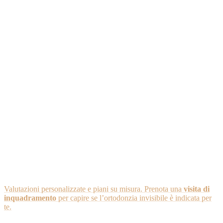
No. Alcune situazioni richiedono apparecchiature tradizionali o
approcci misti. Serve
valutazione ortodontica
.
Sono scomodi?
In genere sono
ben tollerati
. All’inizio di ogni cambio è normale
percepire una
pressione
: è il segno che stanno lavorando.
Si può mangiare con le mascherine indosso?
No, vanno
rimosse per i pasti
. Protegge allineatori e igiene.
Sono più efficaci degli apparecchi fissi?
Dipende dal
tipo di malocclusione
. Entrambe le soluzioni sono
valide: l’ortodontista consiglia quella più adatta al tuo caso.
Sante Vassallo – Odontoiatria e Ortodonzia
Valutazioni personalizzate e piani su misura. Prenota una
visita di
inquadramento
per capire se l’ortodonzia invisibile è indicata per
te.