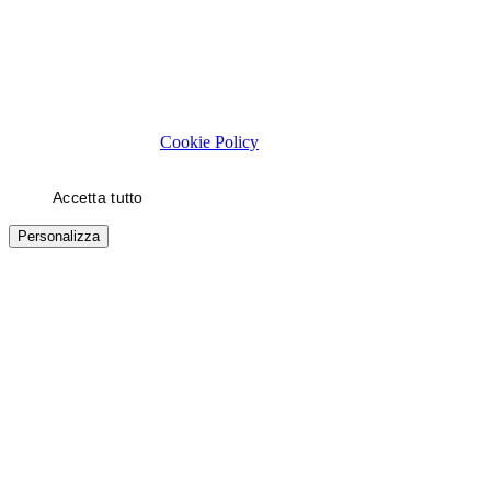
Rispettiamo la tua privacy
Usiamo cookie tecnici necessari al funzionamento del sito. Con il
tuo consenso, usiamo cookie di statistica e di marketing (es. video
YouTube) per migliorare la tua esperienza. Puoi scegliere quali
categorie autorizzare.
Cookie Policy
Accetta tutto
Solo necessari
Personalizza