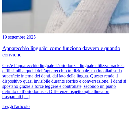
19 settembre 2025
Apparecchio linguale: come funziona davvero e quando
conviene
Cos’è l’apparecchio linguale L’ortodonzia linguale utilizza brackets
e fili simili a quelli dell’apparecchio tradizionale, ma incollati sulla
superficie interna dei denti, dal lato della lingua. Questo rende il
dispositivo quasi invisibile durante sorriso e conversazione. I denti si
spostano grazie a forze leggere e controllate, secondo un piano
definito dall’ortodontista. Differenze rispetto agli allineatori
trasparenti […]
Leggi l'articolo