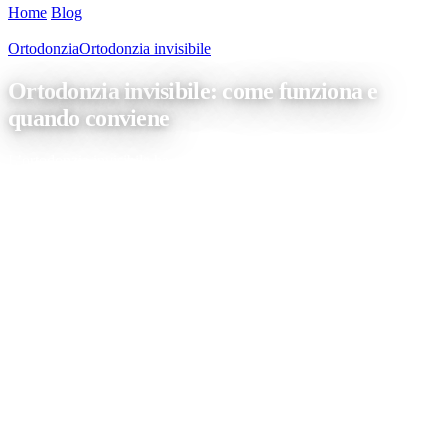
Home
/
Blog
/
Ortodonzia invisibile: come funziona e quando
conviene
Ortodonzia
Ortodonzia invisibile
Ortodonzia invisibile: come funziona e
quando conviene
L’ortodonzia invisibile ha cambiato il modo di trattare molte
malocclusioni e i disallineamenti dentali. Sempre più pazienti la
scelgono perché consente di correggere il sorriso senza l’impatto
visivo dell’apparecchio tradizionale. Qui trovi le informazioni
essenziali, senza giri di parole. Che cos’è, in parole semplici Con
“ortodonzia invisibile” si indica un trattamento basato su allineatori
[…]