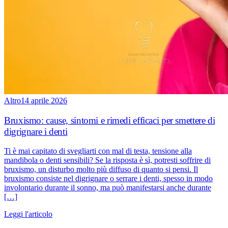
Altro
14 aprile 2026
Bruxismo: cause, sintomi e rimedi efficaci per smettere di
digrignare i denti
Ti è mai capitato di svegliarti con mal di testa, tensione alla
mandibola o denti sensibili? Se la risposta è sì, potresti soffrire di
bruxismo, un disturbo molto più diffuso di quanto si pensi. Il
bruxismo consiste nel digrignare o serrare i denti, spesso in modo
involontario durante il sonno, ma può manifestarsi anche durante
[…]
Leggi l'articolo