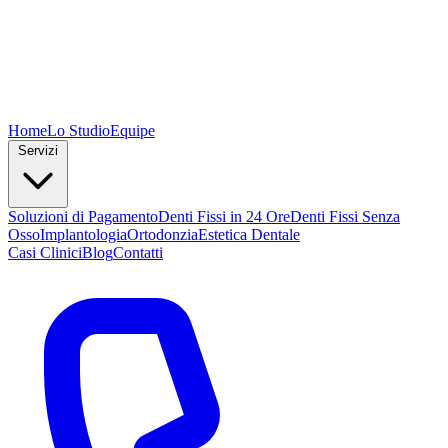
Home
Lo Studio
Equipe
Servizi
Soluzioni di Pagamento
Denti Fissi in 24 Ore
Denti Fissi Senza
Osso
Implantologia
Ortodonzia
Estetica Dentale
Casi Clinici
Blog
Contatti