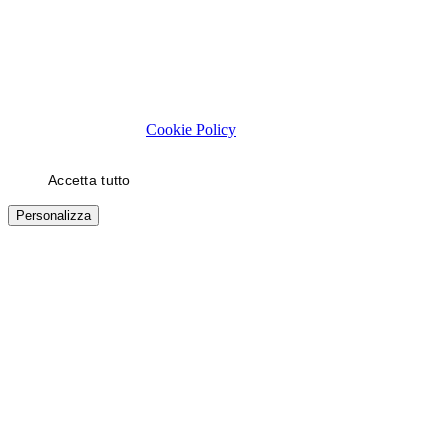
Rispettiamo la tua privacy
Usiamo cookie tecnici necessari al funzionamento del sito. Con il
tuo consenso, usiamo cookie di statistica e di marketing (es. video
YouTube) per migliorare la tua esperienza. Puoi scegliere quali
categorie autorizzare.
Cookie Policy
Accetta tutto
Solo necessari
Personalizza