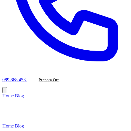
089 868 453
Prenota Ora
Home
/
Blog
/
#faccette-composito
Tag
#faccette-composito
Home
/
Blog
/
Tag: faccette-composito