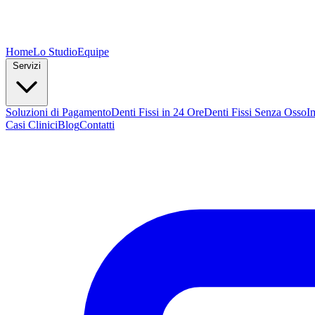
Home
Lo Studio
Equipe
Servizi
Soluzioni di Pagamento
Denti Fissi in 24 Ore
Denti Fissi Senza Osso
I
Casi Clinici
Blog
Contatti