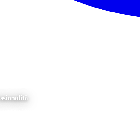
ssionalità
o dentistico Vassallo-Di Florio presso la sua unica sede in via Campo 1
upandosi della prevenzione e della cura di qualsiasi tipologia di […]