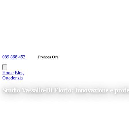
089 868 453
Prenota Ora
Home
/
Blog
/
Studio Vassallo-Di Florio: Innovazione e professionalità
Ortodonzia
Studio Vassallo-Di Florio: Innovazione e profe
Il più grande centro odontoiatrico campano Da oltre trentanni lo studi
la ricerca e il mantenimento della salute orale dei suoi pazienti preocc