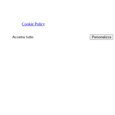
Rispettiamo la tua privacy
Usiamo cookie tecnici necessari al funzionamento del sito. Con il tuo 
autorizzare.
Cookie Policy
Accetta tutto
Solo necessari
Personalizza