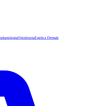
mplantologia
Ortodonzia
Estetica Dentale