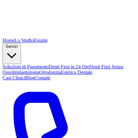
Home
Lo Studio
Equipe
Servizi
Soluzioni di Pagamento
Denti Fissi in 24 Ore
Denti Fissi Senza
Osso
Implantologia
Ortodonzia
Estetica Dentale
Casi Clinici
Blog
Contatti