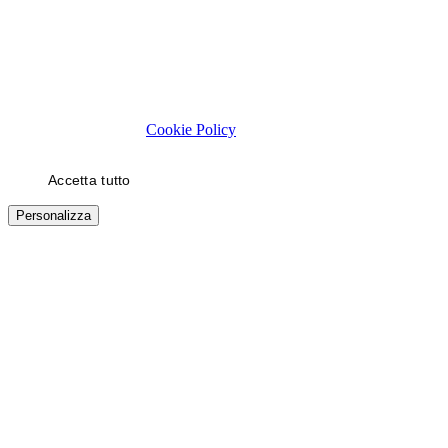
Rispettiamo la tua privacy
Usiamo cookie tecnici necessari al funzionamento del sito. Con il
tuo consenso, usiamo cookie di statistica e di marketing (es. video
YouTube) per migliorare la tua esperienza. Puoi scegliere quali
categorie autorizzare.
Cookie Policy
Accetta tutto
Solo necessari
Personalizza