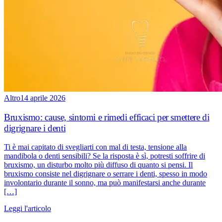
Altro
14 aprile 2026
Bruxismo: cause, sintomi e rimedi efficaci per smettere di
digrignare i denti
Ti è mai capitato di svegliarti con mal di testa, tensione alla
mandibola o denti sensibili? Se la risposta è sì, potresti soffrire di
bruxismo, un disturbo molto più diffuso di quanto si pensi. Il
bruxismo consiste nel digrignare o serrare i denti, spesso in modo
involontario durante il sonno, ma può manifestarsi anche durante
[…]
Leggi l'articolo