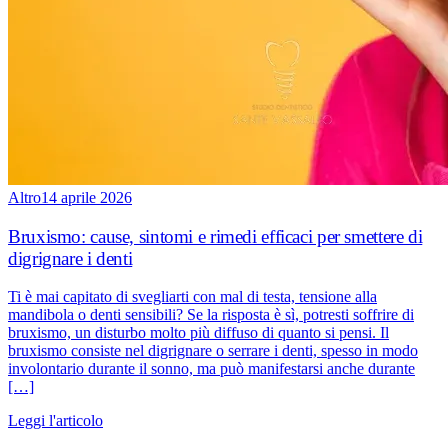
Altro
14 aprile 2026
Bruxismo: cause, sintomi e rimedi efficaci per smettere di
digrignare i denti
Ti è mai capitato di svegliarti con mal di testa, tensione alla
mandibola o denti sensibili? Se la risposta è sì, potresti soffrire di
bruxismo, un disturbo molto più diffuso di quanto si pensi. Il
bruxismo consiste nel digrignare o serrare i denti, spesso in modo
involontario durante il sonno, ma può manifestarsi anche durante
[…]
Leggi l'articolo