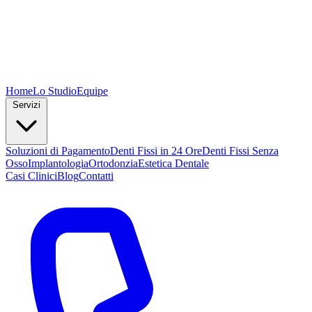
Home
Lo Studio
Equipe
Servizi
Soluzioni di Pagamento
Denti Fissi in 24 Ore
Denti Fissi Senza
Osso
Implantologia
Ortodonzia
Estetica Dentale
Casi Clinici
Blog
Contatti