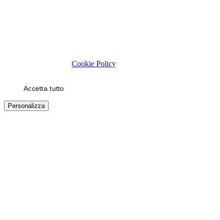
Rispettiamo la tua privacy
Usiamo cookie tecnici necessari al funzionamento del sito. Con il
tuo consenso, usiamo cookie di statistica e di marketing (es. video
YouTube) per migliorare la tua esperienza. Puoi scegliere quali
categorie autorizzare.
Cookie Policy
Accetta tutto
Solo necessari
Personalizza