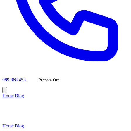
089 868 453
Prenota Ora
Home
/
Blog
/
#cura-denti
Tag
#cura-denti
Home
/
Blog
/
Tag: cura-denti