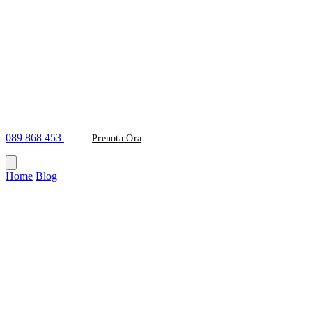
089 868 453
Prenota Ora
Home
/
Blog
/
Endodonzia
Categoria
Endodonzia
<img class="aligncenter wp-image-8437" src="https://studiodentisti
serve a salvare il dente facendo riassorbire eventuali ascessi, cisti e g
interni al dente si ammalano o si danneggiano a causa di carie o traum
molto importante per una buona estetica , funzione e masticazione corre
porta il dente alla perdita di vitalità e alla successiva formazione di 
incorrettamente in passato per eliminare l’infezione cronica residua al