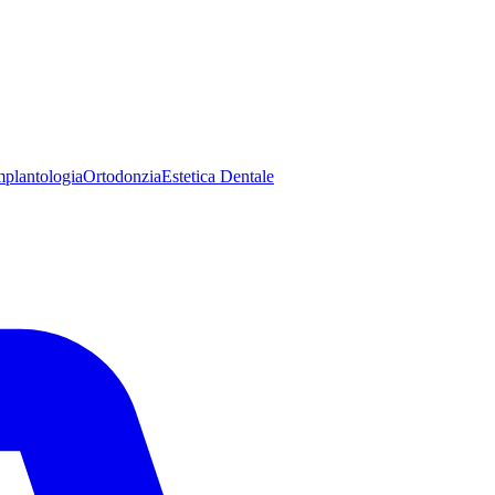
mplantologia
Ortodonzia
Estetica Dentale