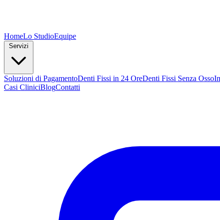
Home
Lo Studio
Equipe
Servizi
Soluzioni di Pagamento
Denti Fissi in 24 Ore
Denti Fissi Senza Osso
I
Casi Clinici
Blog
Contatti