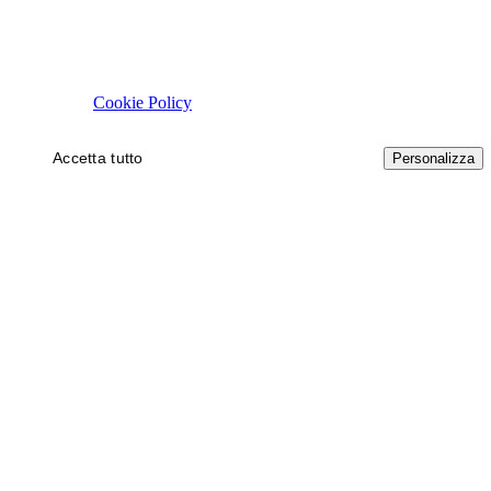
Rispettiamo la tua privacy
Usiamo cookie tecnici necessari al funzionamento del sito. Con il tuo 
autorizzare.
Cookie Policy
Accetta tutto
Solo necessari
Personalizza