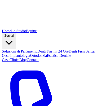
Home
Lo Studio
Equipe
Servizi
Soluzioni di Pagamento
Denti Fissi in 24 Ore
Denti Fissi Senza
Osso
Implantologia
Ortodonzia
Estetica Dentale
Casi Clinici
Blog
Contatti