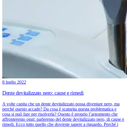
8 luglio 2022
Dente devitalizzato nero: cause e rimedi
A volte capita che un dente devitalizzato possa diventare nero, ma
perché questo accade? Da cosa è scaturita questa problematica e
cosa si può fare per risolverla? Questo è proprio l’argomento che
affronteremo oggi: parleremo del dente devitalizzato nero, di cause e
rimedi. Ecco tutto quello che dovreste sapere a riguardo. Perché i