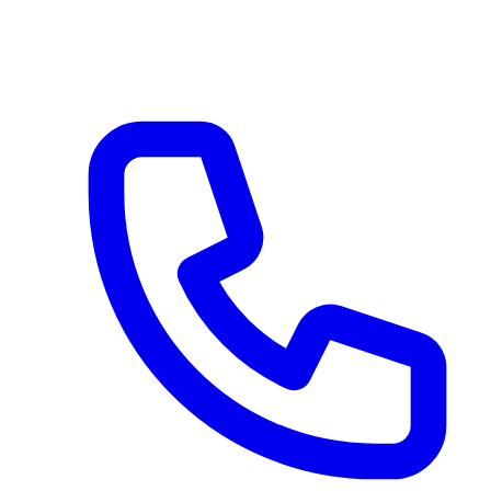
Via Serroni 115
Giffoni Sei Casali (SA) 84090