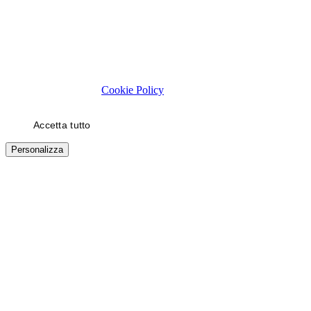
Rispettiamo la tua privacy
Usiamo cookie tecnici necessari al funzionamento del sito. Con il
tuo consenso, usiamo cookie di statistica e di marketing (es. video
YouTube) per migliorare la tua esperienza. Puoi scegliere quali
categorie autorizzare.
Cookie Policy
Accetta tutto
Solo necessari
Personalizza