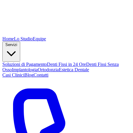
Home
Lo Studio
Equipe
Servizi
Soluzioni di Pagamento
Denti Fissi in 24 Ore
Denti Fissi Senza
Osso
Implantologia
Ortodonzia
Estetica Dentale
Casi Clinici
Blog
Contatti