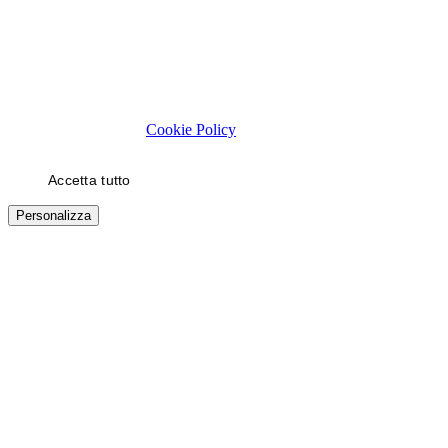
Rispettiamo la tua privacy
Usiamo cookie tecnici necessari al funzionamento del sito. Con il
tuo consenso, usiamo cookie di statistica e di marketing (es. video
YouTube) per migliorare la tua esperienza. Puoi scegliere quali
categorie autorizzare.
Cookie Policy
Accetta tutto
Solo necessari
Personalizza