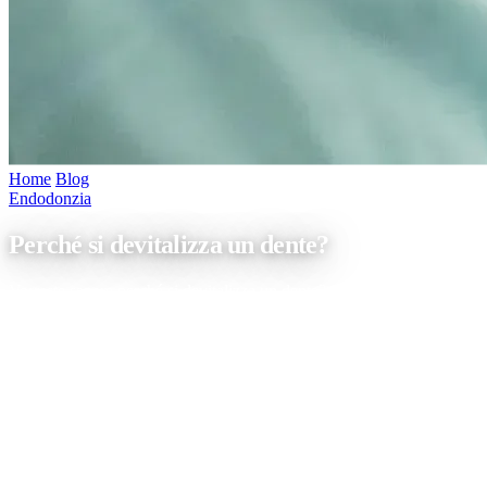
Home
/
Blog
/
Perché si devitalizza un dente?
Endodonzia
Perché si devitalizza un dente?
Vorreste sapere perché si devitalizza un dente? In questo articolo
entreremo nel dettaglio andando a vedere per quale motivo e in che
modo si esegue la devitalizzazione. Vedremo inoltre quali sono le
situazioni in cui è particolarmente doveroso procedere a questo tipo
di intervento. Il trattamento e le sue principali caratteristiche
L’intervento di devitalizzazione di […]