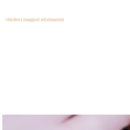
riparato.
Ora che sapete
perché si devitalizza
un dente
e come, vi invitiamo
a
chiederci maggiori informazioni
. Se pensate di aver bisogno di una
devitalizzazione, per via di dolore o altre ragioni, la soluzione
migliore è richiedere al più presto il supporto dei professionisti del
settore.
Tutti gli articoli
Continua a leggere
Articoli correlati