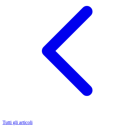
Tutti gli articoli
Vorreste sapere
perché si devitalizza un dente
? In questo articolo
entreremo nel dettaglio andando a vedere per quale motivo e in che