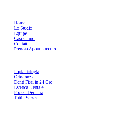
Link Rapidi
Home
Lo Studio
Equipe
Casi Clinici
Contatti
Prenota Appuntamento
Servizi
Implantologia
Ortodonzia
Denti Fissi in 24 Ore
Estetica Dentale
Protesi Dentaria
Tutti i Servizi
Contatti