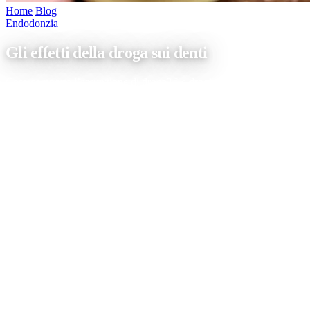
Home
/
Blog
/
Gli effetti della droga sui denti
Endodonzia
Gli effetti della droga sui denti
Cosa comporta l’assunzione di droga? Le droghe possono avere
effetti devastanti sul benessere psico-fisico di chi ne fa uso o ne
abusa, e il cavo orale non fa eccezione! Nel caso di una droga ad
assunzione orale come la cocaina vi sono una serie di patologie a
carico della salute delle arcate dentarie che non […]