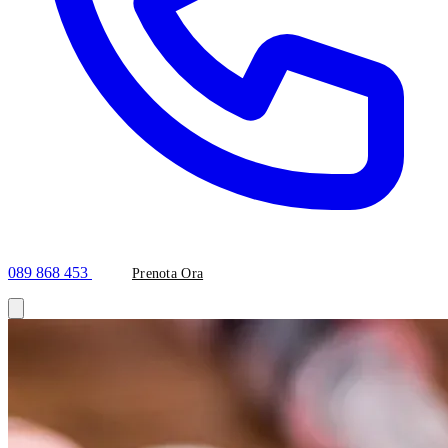
089 868 453
Prenota Ora