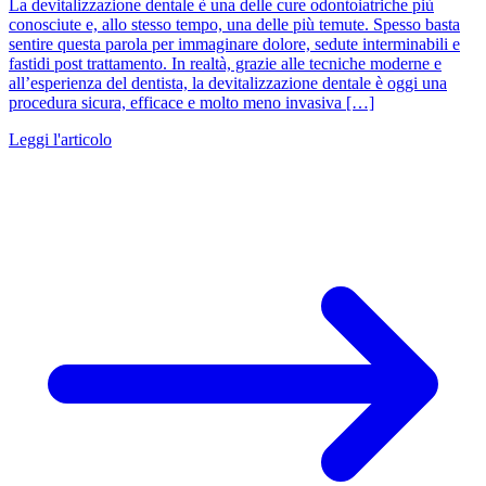
La devitalizzazione dentale è una delle cure odontoiatriche più
conosciute e, allo stesso tempo, una delle più temute. Spesso basta
sentire questa parola per immaginare dolore, sedute interminabili e
fastidi post trattamento. In realtà, grazie alle tecniche moderne e
all’esperienza del dentista, la devitalizzazione dentale è oggi una
procedura sicura, efficace e molto meno invasiva […]
Leggi l'articolo