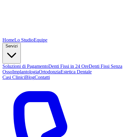
Home
Lo Studio
Equipe
Servizi
Soluzioni di Pagamento
Denti Fissi in 24 Ore
Denti Fissi Senza
Osso
Implantologia
Ortodonzia
Estetica Dentale
Casi Clinici
Blog
Contatti