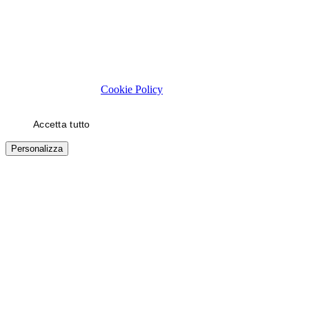
Rispettiamo la tua privacy
Usiamo cookie tecnici necessari al funzionamento del sito. Con il
tuo consenso, usiamo cookie di statistica e di marketing (es. video
YouTube) per migliorare la tua esperienza. Puoi scegliere quali
categorie autorizzare.
Cookie Policy
Accetta tutto
Solo necessari
Personalizza