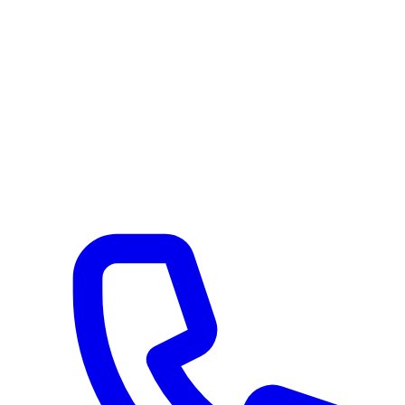
Via Serroni 115
Giffoni Sei Casali (SA) 84090