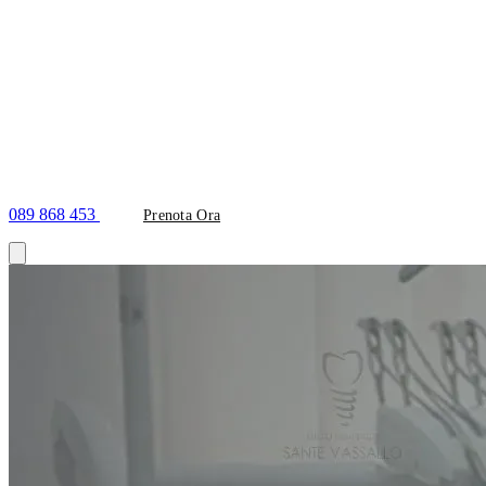
089 868 453
Prenota Ora