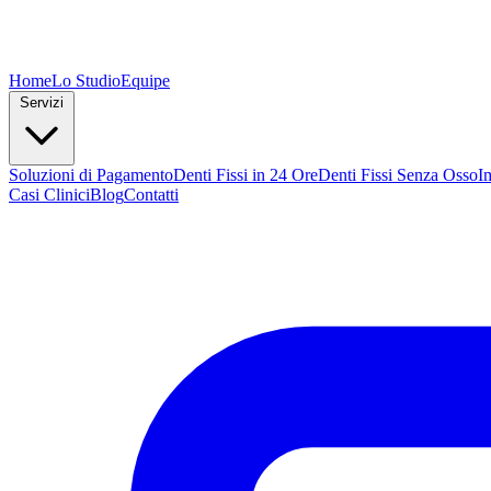
Home
Lo Studio
Equipe
Servizi
Soluzioni di Pagamento
Denti Fissi in 24 Ore
Denti Fissi Senza Osso
I
Casi Clinici
Blog
Contatti