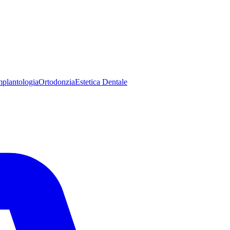
mplantologia
Ortodonzia
Estetica Dentale