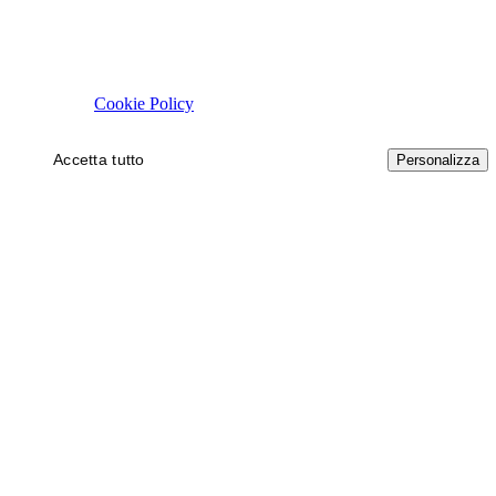
Rispettiamo la tua privacy
Usiamo cookie tecnici necessari al funzionamento del sito. Con il tuo 
autorizzare.
Cookie Policy
Accetta tutto
Solo necessari
Personalizza