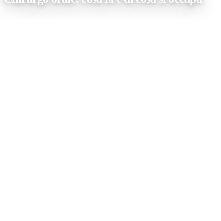
Hai mai sentito parlare di chirurgia orale? Se stai cercando informazio
cosa si occupa. Inoltre, vedremo come presso lo Studio Medico Dentisti