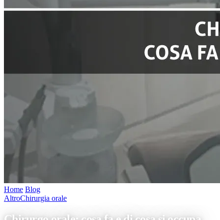
Home
/
Blog
/
Chirurgo orale: cosa fa e di cosa si occupa
Altro
Chirurgia orale
Chirurgo orale: cosa fa e di cosa si occupa