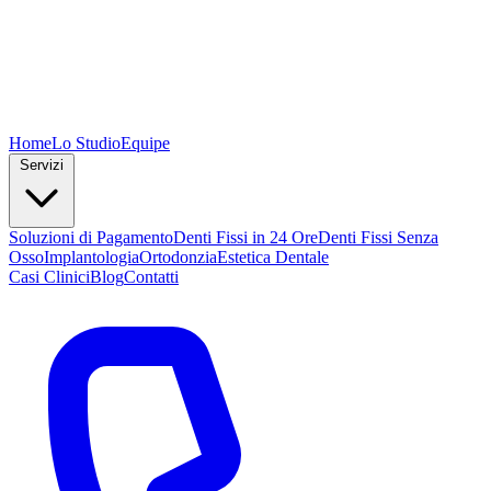
Home
Lo Studio
Equipe
Servizi
Soluzioni di Pagamento
Denti Fissi in 24 Ore
Denti Fissi Senza
Osso
Implantologia
Ortodonzia
Estetica Dentale
Casi Clinici
Blog
Contatti