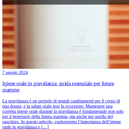
7 agosto 2024
Igiene orale in gravidanza: guida essenziale per future
mamme
La gravidanza è un periodo di grandi cambiamenti per il corpo di
una donna, e la salute orale non fa eccezione. Mantenere una
corretta igiene orale durante la gravidanza è fondamentale non solo
per il benessere della futura mamma, ma anche per quello del
nascituro. In questo articolo, esploreremo l’importanza dell’igiene
orale in gravidanza e […]