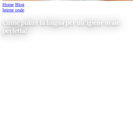
Home
/
Blog
/
Come pulire la lingua per un’igiene orale perfetta!
Igiene orale
Come pulire la lingua per un’igiene orale
perfetta!
Tutti si concentrano sulla pulizia e la cura dei denti, dimenticandosi
dell’igiene della lingua. Pulire la lingua in modo accurato è molto
importante per la salute dell’intero cavo orale ed ha bisogna della
sua particolare attenzione. Analizziamo con i nostri esperti quali
prodotti e metodi utilizzare per prendersi cura della lingua e dei
propri denti! […]