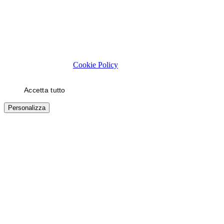
Rispettiamo la tua privacy
Usiamo cookie tecnici necessari al funzionamento del sito. Con il
tuo consenso, usiamo cookie di statistica e di marketing (es. video
YouTube) per migliorare la tua esperienza. Puoi scegliere quali
categorie autorizzare.
Cookie Policy
Accetta tutto
Solo necessari
Personalizza