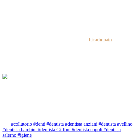
alla punta della lingua. Attenzione ad eseguire correttamente questa
operazione perché potrebbe provocare conati di vomito.
5. Bicarbonato
Lo sciacquo della bocca con il bicarbonato è un altro rimedio. E’ un
ottimo collutorio naturale. Basta sciogliere il
bicarbonato
in un po’
d’acqua tiepida ed effettuare almeno 3 sciacqui da 60 secondi. E’
sufficiente effettuare il procedimento anche soltanto una volta a
settimana.
Per tutte le informazioni necessarie ad approfondire l’argomento, vi
invitiamo a raggiungerci presso il nostro studio in via Campo, 16 a
Giffoni valle Piana (SA) oppure a chiamarci ai numeri 089.86.84.53
oppure 328.15.84
Tag
#collutorio
#denti
#dentista
#dentista anziani
#dentista avellino
#dentista bambini
#dentista Giffoni
#dentista napoli
#dentista
salerno
#igiene