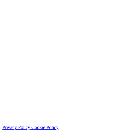
Lun - Sab: 9:00 - 21:30
Domenica: chiuso
© 2026 Studio Dentistico Sante Vassallo. Tutti i diritti riservati.
Privacy Policy
Cookie Policy