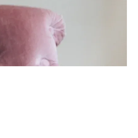
cevate anche voi, vero? E quante volte siete stati ripresi dalla vostra
e […]