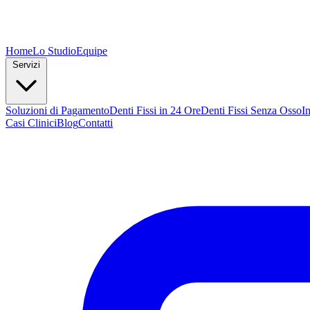
Home
Lo Studio
Equipe
Servizi
Soluzioni di Pagamento
Denti Fissi in 24 Ore
Denti Fissi Senza Osso
I
Casi Clinici
Blog
Contatti