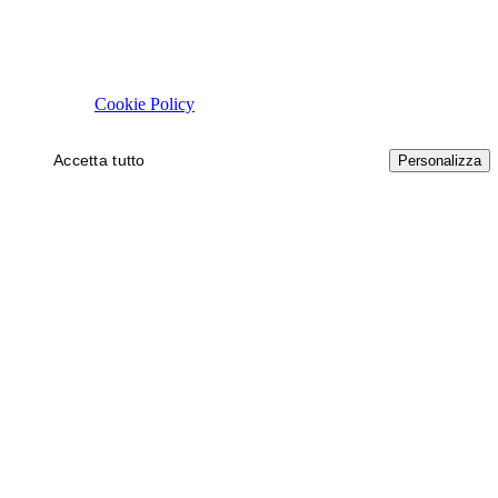
Rispettiamo la tua privacy
Usiamo cookie tecnici necessari al funzionamento del sito. Con il tuo 
autorizzare.
Cookie Policy
Accetta tutto
Solo necessari
Personalizza