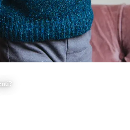
enti?
si o come aiuto per addormentarsi…atteggiamento tipico dei bambini! Lo fa
 negativi che avrebbe avuto sui vostri denti? Mamma non si sbagliava…