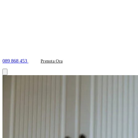
089 868 453
Prenota Ora