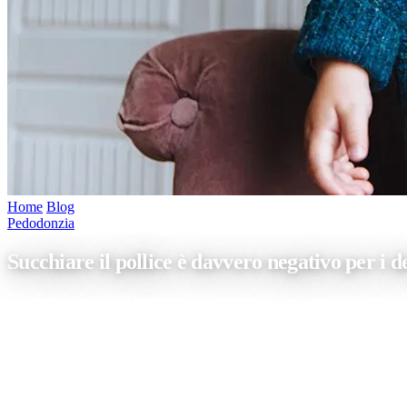
Home
/
Blog
/
Succhiare il pollice è davvero negativo per i denti?
Pedodonzia
Succhiare il pollice è davvero negativo per i d
Succhiare il pollice, il labbro o un dito come modo per tranquillizzar
mamma che odiava questa abitudine perché pensava a tutti gli effetti