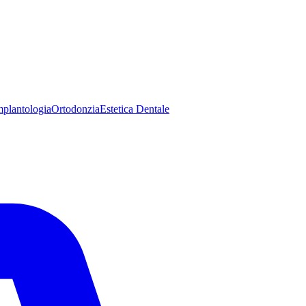
mplantologia
Ortodonzia
Estetica Dentale