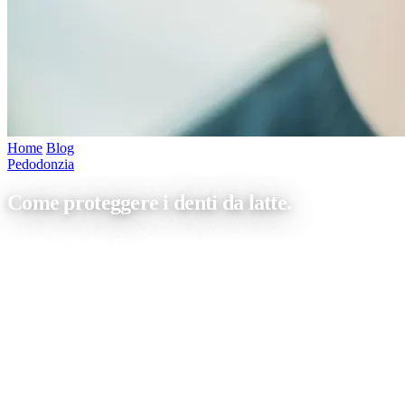
Home
/
Blog
/
Come proteggere i denti da latte.
Pedodonzia
Come proteggere i denti da latte.
È comune credere che i denti da latte non necessitino di cure
particolari proprio perché “provvisori”. Nulla di più sbagliato! I
denti decidui hanno bisogno di protezione proprio per garantire il
corretto sviluppo della dentatura permanente. Oggi vogliamo, quindi
focalizzare la nostra attenzione su come proteggere i denti da latte.
Probabilmente all’inizio i vostri bimbi […]