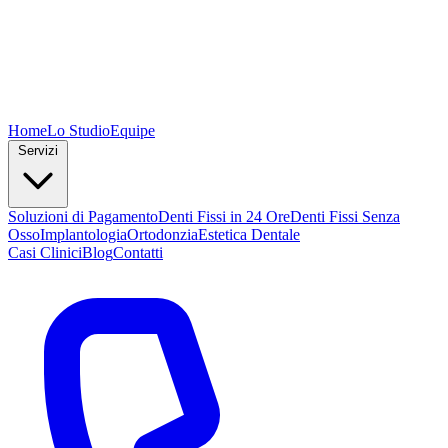
Home
Lo Studio
Equipe
Servizi
Soluzioni di Pagamento
Denti Fissi in 24 Ore
Denti Fissi Senza
Osso
Implantologia
Ortodonzia
Estetica Dentale
Casi Clinici
Blog
Contatti