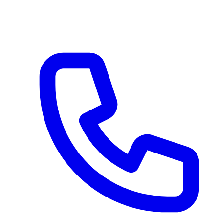
Via Serroni 115
Giffoni Sei Casali (SA) 84090