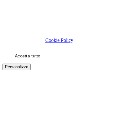
Rispettiamo la tua privacy
Usiamo cookie tecnici necessari al funzionamento del sito. Con il
tuo consenso, usiamo cookie di statistica e di marketing (es. video
YouTube) per migliorare la tua esperienza. Puoi scegliere quali
categorie autorizzare.
Cookie Policy
Accetta tutto
Solo necessari
Personalizza