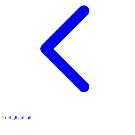
Tutti gli articoli
È comune credere che i denti da latte non necessitino di cure
particolari proprio perché “provvisori”. Nulla di più sbagliato! I