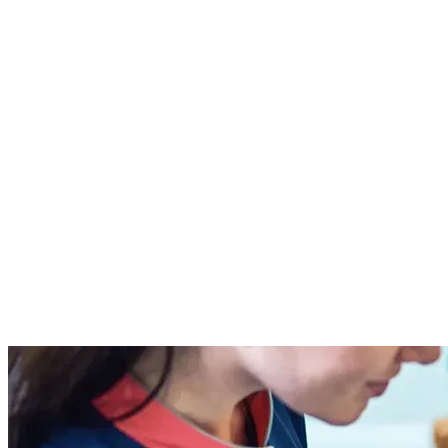
Se avete bisogno di maggiori informazioni in merito, vi invitiamo a
raggiungerci presso il nostro studio in via Campo, 16 a Giffoni valle
Piana (SA) oppure a chiamarci ai numeri 089.86.84.53 oppure
328.15.84.036
Tutti gli articoli
Continua a leggere
Articoli correlati