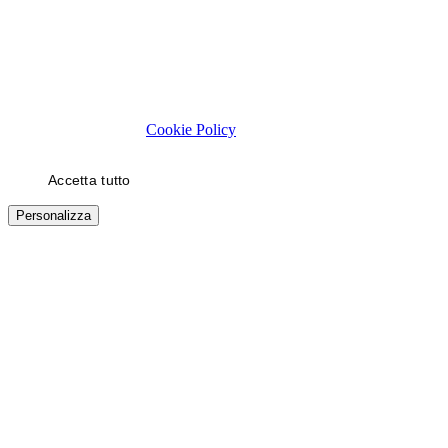
Rispettiamo la tua privacy
Usiamo cookie tecnici necessari al funzionamento del sito. Con il
tuo consenso, usiamo cookie di statistica e di marketing (es. video
YouTube) per migliorare la tua esperienza. Puoi scegliere quali
categorie autorizzare.
Cookie Policy
Accetta tutto
Solo necessari
Personalizza