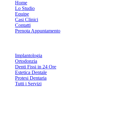
Home
Lo Studio
Equipe
Casi Clinici
Contatti
Prenota Appuntamento
Servizi
Implantologia
Ortodonzia
Denti Fissi in 24 Ore
Estetica Dentale
Protesi Dentaria
Tutti i Servizi
Contatti