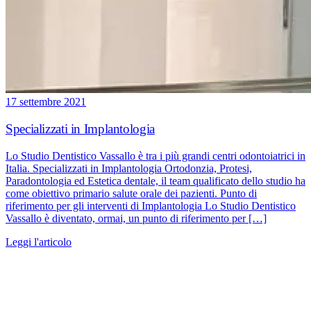
17 settembre 2021
Specializzati in Implantologia
Lo Studio Dentistico Vassallo è tra i più grandi centri odontoiatrici in
Italia. Specializzati in Implantologia Ortodonzia, Protesi,
Paradontologia ed Estetica dentale, il team qualificato dello studio ha
come obiettivo primario salute orale dei pazienti. Punto di
riferimento per gli interventi di Implantologia Lo Studio Dentistico
Vassallo è diventato, ormai, un punto di riferimento per […]
Leggi l'articolo