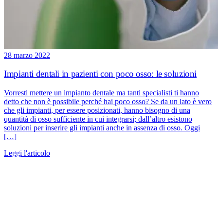
28 marzo 2022
Impianti dentali in pazienti con poco osso: le soluzioni
Vorresti mettere un impianto dentale ma tanti specialisti ti hanno
detto che non è possibile perché hai poco osso? Se da un lato è vero
che gli impianti, per essere posizionati, hanno bisogno di una
quantità di osso sufficiente in cui integrarsi; dall’altro esistono
soluzioni per inserire gli impianti anche in assenza di osso. Oggi
[…]
Leggi l'articolo