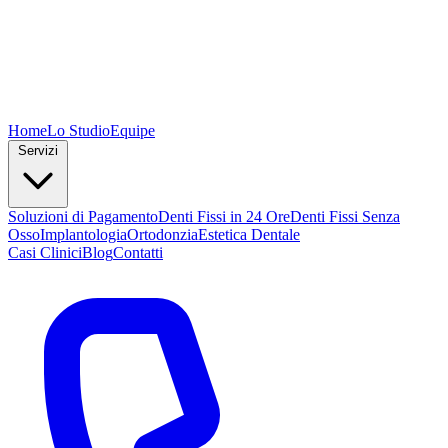
Home
Lo Studio
Equipe
Servizi
Soluzioni di Pagamento
Denti Fissi in 24 Ore
Denti Fissi Senza
Osso
Implantologia
Ortodonzia
Estetica Dentale
Casi Clinici
Blog
Contatti