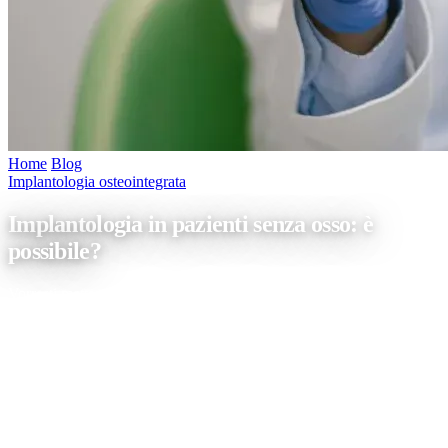
Home
/
Blog
/
Implantologia in pazienti senza osso: è possibile?
Implantologia osteointegrata
Implantologia in pazienti senza osso: è
possibile?
Vorresti mettere un impianto dentale ma tanti specialisti ti hanno
detto che non è possibile perché hai poco osso? Se da un lato è vero
che gli impianti, per essere posizionati, hanno bisogno di una
quantità d’osso sufficiente in cui integrarsi; dall’altro esistono
soluzioni per inserire gli impianti anche in assenza di osso. Oggi
vedremo in dettaglio […]