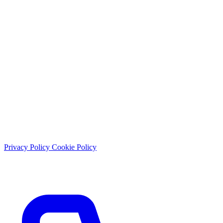
Lun - Sab: 9:00 - 21:30
Domenica: chiuso
© 2026 Studio Dentistico Sante Vassallo. Tutti i diritti riservati.
Privacy Policy
Cookie Policy
P.IVA: 01897430656