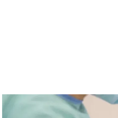
Se avete bisogno di delucidazioni in merito all’argomento, vi
invitiamo a raggiungerci presso il nostro studio in via Campo, 16 a
Giffoni valle Piana (SA) oppure a chiamarci ai numeri 089.86.84.53
oppure 328.15.84.036
Tutti gli articoli
Continua a leggere
Articoli correlati