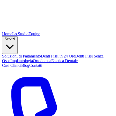
Home
Lo Studio
Equipe
Servizi
Soluzioni di Pagamento
Denti Fissi in 24 Ore
Denti Fissi Senza
Osso
Implantologia
Ortodonzia
Estetica Dentale
Casi Clinici
Blog
Contatti