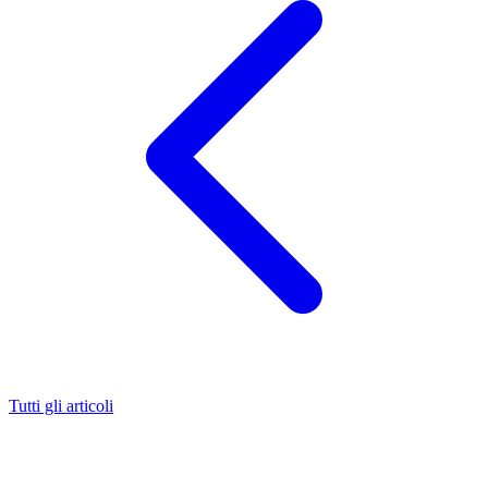
Tutti gli articoli
Il tartaro è uno dei fastidi più frequenti e diffusi tra i pazienti di uno
studio dentistico. Risolvere il problema è piuttosto semplice e non
richiede un impegno difficoltoso. Ci teniamo però a spiegarvi come