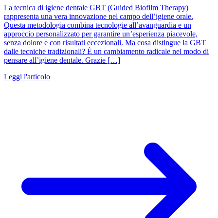
La tecnica di igiene dentale GBT (Guided Biofilm Therapy)
rappresenta una vera innovazione nel campo dell’igiene orale.
Questa metodologia combina tecnologie all’avanguardia e un
approccio personalizzato per garantire un’esperienza piacevole,
senza dolore e con risultati eccezionali. Ma cosa distingue la GBT
dalle tecniche tradizionali? È un cambiamento radicale nel modo di
pensare all’igiene dentale. Grazie […]
Leggi l'articolo