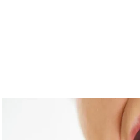
Per tutte le informazioni aggiuntive, potete usare il modulo in
basso per scriverci. Vi contatteremo nel minor tempo possibile.
Tutti gli articoli
Continua a leggere
Articoli correlati