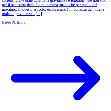
corretta igiene orale durante la gravidanza è fondamentale non solo
per il benessere della futura mamma, ma anche per quello del
nascituro. In questo articolo, esploreremo l’importanza dell’igiene
orale in gravidanza e […]
Leggi l'articolo