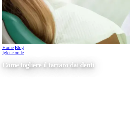
Home
/
Blog
/
Come togliere il tartaro dai denti
Igiene orale
Come togliere il tartaro dai denti
Il tartaro è uno dei fastidi più frequenti e diffusi tra i pazienti di uno
studio dentistico. Risolvere il problema è piuttosto semplice e non
richiede un impegno difficoltoso. Ci teniamo però a spiegarvi come
togliere il tartaro dai denti poiché la vera criticità è il suo deposito.
Nel tempo, infatti, questo può portare a […]