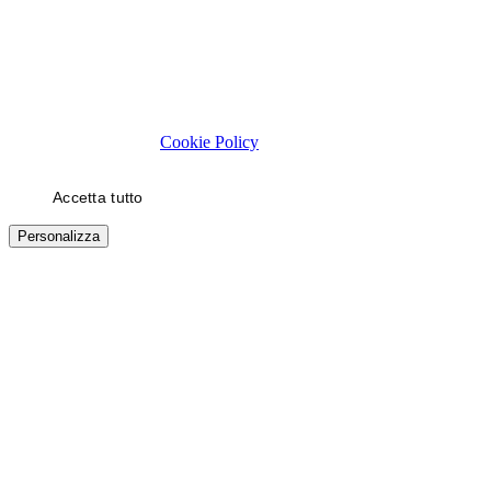
Rispettiamo la tua privacy
Usiamo cookie tecnici necessari al funzionamento del sito. Con il
tuo consenso, usiamo cookie di statistica e di marketing (es. video
YouTube) per migliorare la tua esperienza. Puoi scegliere quali
categorie autorizzare.
Cookie Policy
Accetta tutto
Solo necessari
Personalizza