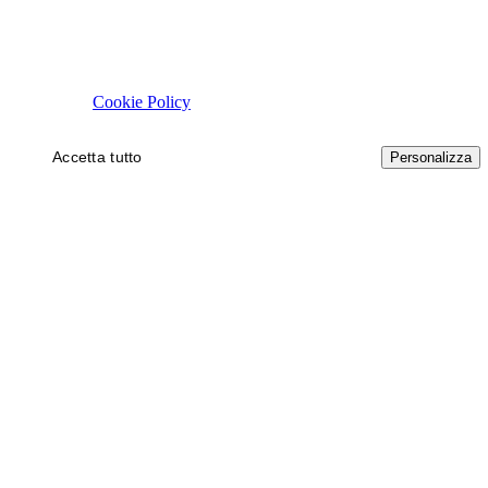
Rispettiamo la tua privacy
Usiamo cookie tecnici necessari al funzionamento del sito. Con il tuo 
autorizzare.
Cookie Policy
Accetta tutto
Solo necessari
Personalizza