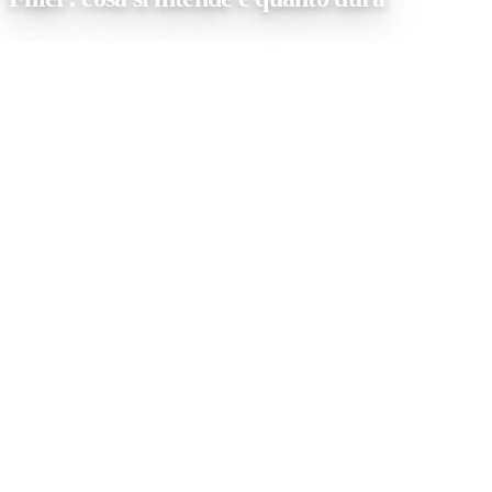
Si sente spesso parlare di filler, ma non tutti sanno di cosa si tratta 
consiste e quali sono gli effetti da conoscere. Cos’è un trattamento es