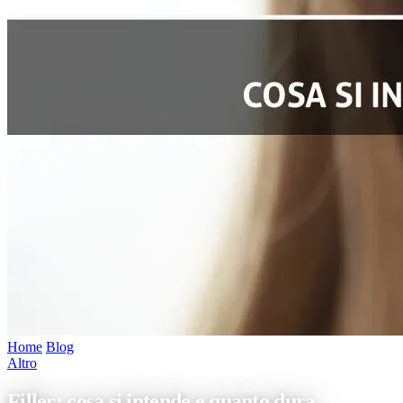
Home
/
Blog
/
Filler: cosa si intende e quanto dura
Altro
Filler: cosa si intende e quanto dura