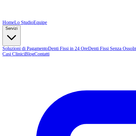
Home
Lo Studio
Equipe
Servizi
Soluzioni di Pagamento
Denti Fissi in 24 Ore
Denti Fissi Senza Osso
I
Casi Clinici
Blog
Contatti