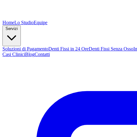
Home
Lo Studio
Equipe
Servizi
Soluzioni di Pagamento
Denti Fissi in 24 Ore
Denti Fissi Senza Osso
I
Casi Clinici
Blog
Contatti