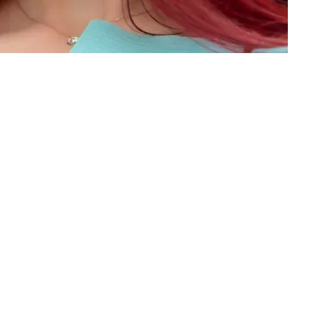
panico e ansia, alternati a conati di vomito e sapore sgradevole…
 quali […]