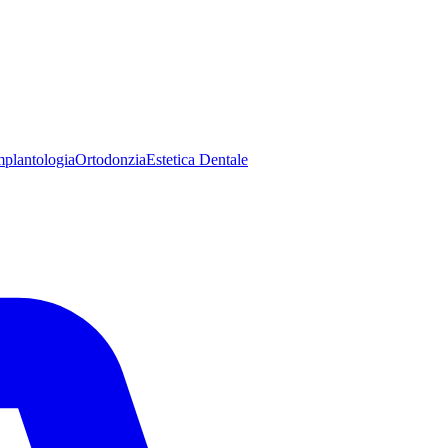
mplantologia
Ortodonzia
Estetica Dentale