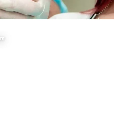
re
 dentali, c’è sempre un alone di terrore e insicurezza. Pochi minuti di 
ace e precisa, ma con alcuni limiti relativi al comfort del paziente. Ma