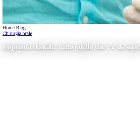
Home
/
Blog
/
Impronta dentale: tutto quello che c’è da sapere
Chirurgia orale
Impronta dentale: tutto quello che c’è da sape
Quando si tratta di andare dal dentista per prendere le famose impronte
Ovviamente, ci riferiamo all’impronta convenzionale, sicuramente effic