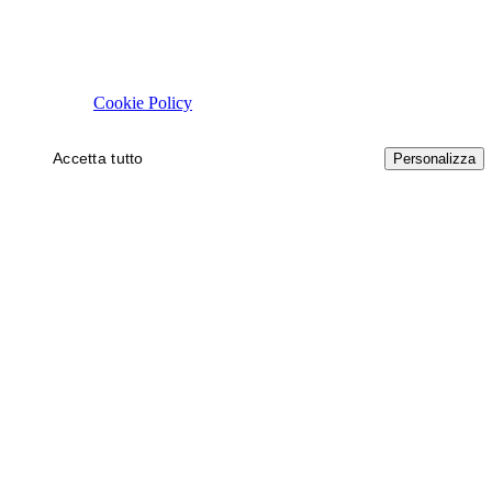
Rispettiamo la tua privacy
Usiamo cookie tecnici necessari al funzionamento del sito. Con il tuo 
autorizzare.
Cookie Policy
Accetta tutto
Solo necessari
Personalizza