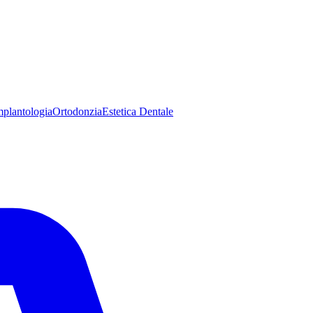
mplantologia
Ortodonzia
Estetica Dentale