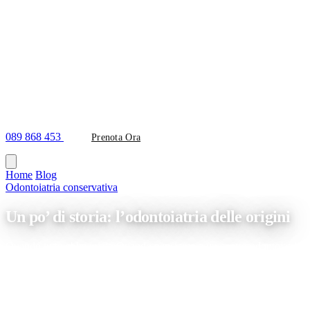
089 868 453
Prenota Ora
Home
/
Blog
/
Un po’ di storia: l’odontoiatria delle origini
Odontoiatria conservativa
Un po’ di storia: l’odontoiatria delle origini
Quando tutto ebbe inizio Quando pensiamo a un centro odontoiatrico e
all’avanguardia, ricche delle tecnologie più recenti. Tuttavia non semp