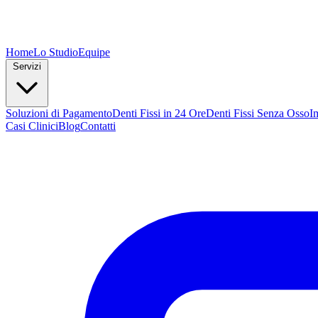
Home
Lo Studio
Equipe
Servizi
Soluzioni di Pagamento
Denti Fissi in 24 Ore
Denti Fissi Senza Osso
I
Casi Clinici
Blog
Contatti