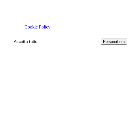
Rispettiamo la tua privacy
Usiamo cookie tecnici necessari al funzionamento del sito. Con il tuo 
autorizzare.
Cookie Policy
Accetta tutto
Solo necessari
Personalizza